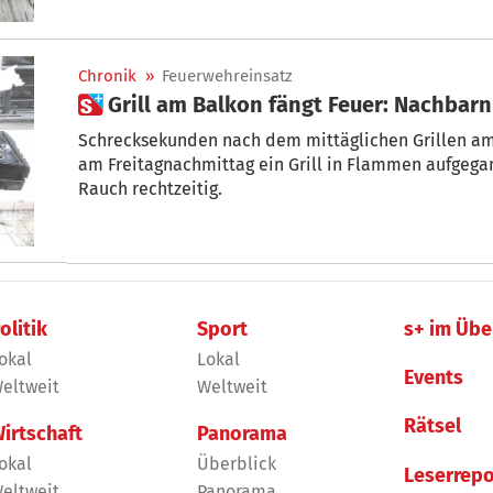
Tofu, Maiskolben, Kartoffeln und Süßkartoffeln.
Chronik
»
Feuerwehreinsatz
 Grill am Balkon fängt Feuer: Nachbar
Schrecksekunden nach dem mittäglichen Grillen am
am Freitagnachmittag ein Grill in Flammen aufgeg
Rauch rechtzeitig.
olitik
Sport
s+ im Übe
okal
Lokal
Events
eltweit
Weltweit
Rätsel
irtschaft
Panorama
okal
Überblick
Leserrepo
eltweit
Panorama