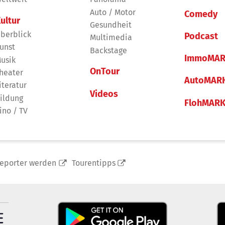
Auto / Motor
Comedy
ultur
Gesundheit
berblick
Podcast
Multimedia
unst
Backstage
ImmoMAR
usik
OnTour
heater
AutoMAR
iteratur
Videos
ildung
FlohMAR
ino / TV
reporter werden
Tourentipps