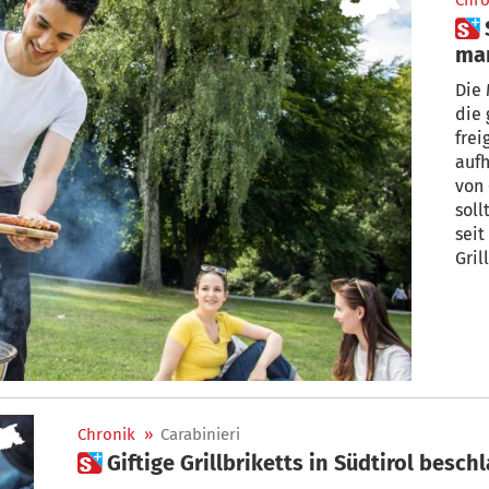
Chro
 Schädliche Grillkohle: Worauf
ma
Die 
die
frei
auf
von 
soll
seit
Gril
ist.
Chronik
»
Carabinieri
 Giftige Grillbriketts in Südtirol bes