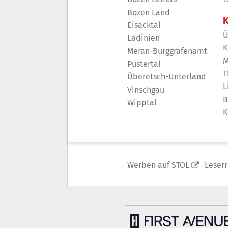
Bozen Land
K
Eisacktal
Ü
Ladinien
K
Meran-Burggrafenamt
M
Pustertal
T
Überetsch-Unterland
L
Vinschgau
B
Wipptal
K
Werben auf STOL
Leser