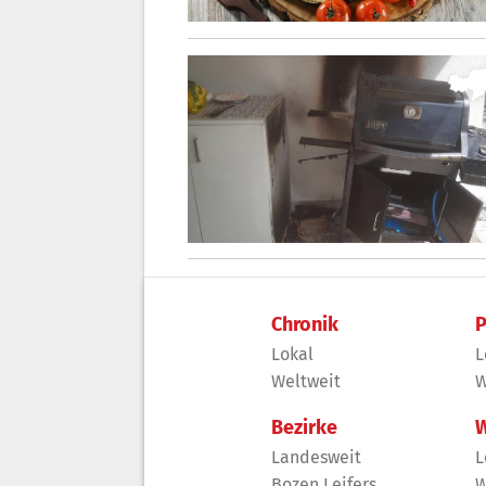
Chronik
P
Lokal
L
Weltweit
W
Bezirke
W
Landesweit
L
Bozen Leifers
W