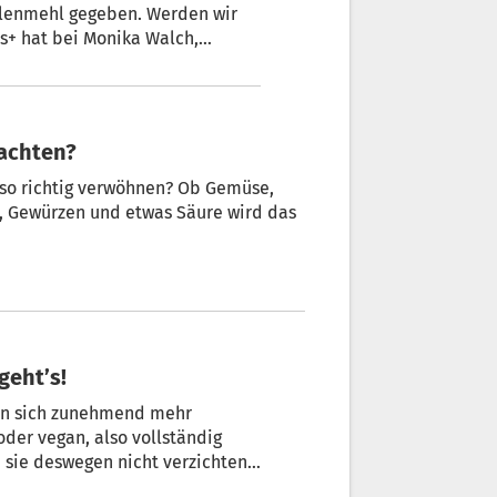
l gegeben. Werden wir
 s+ hat bei Monika Walch,
er Fiarc (Confesercenti), nachgefragt.
eachten?
e so richtig verwöhnen? Ob Gemüse,
Öl, Gewürzen und etwas Säure wird das
geht’s!
ren sich zunehmend mehr
oder vegan, also vollständig
 sie deswegen nicht verzichten:
en, kombiniert mit Käse oder