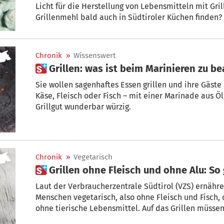
Licht für die Herstellung von Lebensmitteln mit Grillenmeh
Grillenmehl bald auch in Südtiroler Küchen finden?
Präsidentin der Vereinigung der Handelsvertret
Chronik
»
Wissenswert
 Grillen: was ist beim Marinieren zu b
Sie wollen sagenhaftes Essen grillen und ihre Gäst
Käse, Fleisch oder Fisch – mit einer Marinade aus 
Grillgut wunderbar würzig.
Chronik
»
Vegetarisch
 Grillen ohne Fleisch und ohne Alu: So 
Laut der Verbraucherzentrale Südtirol (VZS) ernäh
Menschen vegetarisch, also ohne Fleisch und Fisch, 
ohne tierische Lebensmittel. Auf das Grillen müssen
auf den Rost kommen eben verschiedene Gemüseart