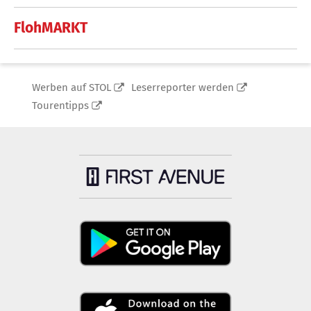
FlohMARKT
Werben auf STOL
Leserreporter werden
Tourentipps