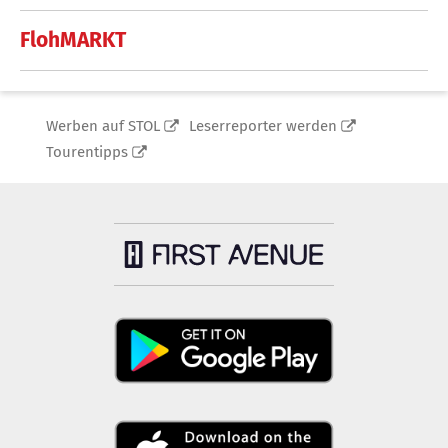
FlohMARKT
Werben auf STOL
Leserreporter werden
Tourentipps