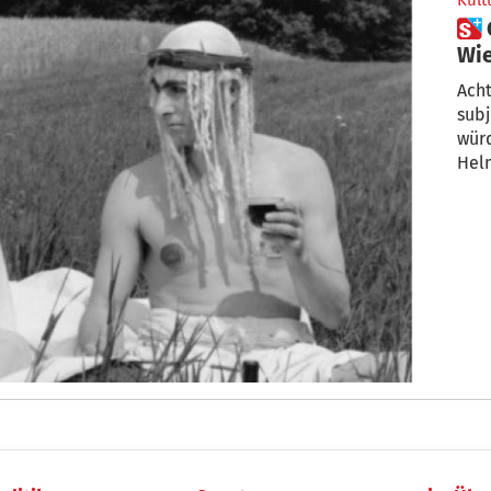
Kult
 Groschups Klassiker zum
Wie
Acht
subj
würd
Hel