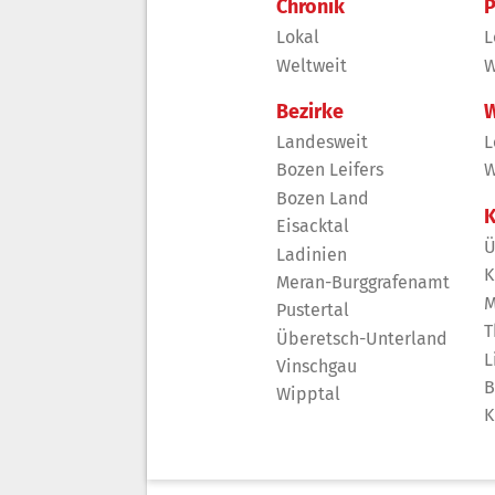
Chronik
P
Lokal
L
Weltweit
W
Bezirke
W
Landesweit
L
Bozen Leifers
W
Bozen Land
K
Eisacktal
Ü
Ladinien
K
Meran-Burggrafenamt
M
Pustertal
T
Überetsch-Unterland
L
Vinschgau
B
Wipptal
K