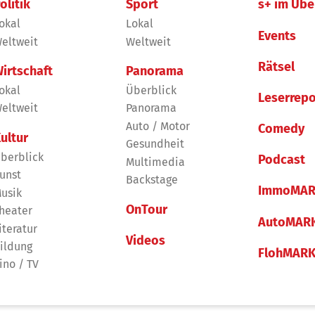
olitik
Sport
s+ im Übe
okal
Lokal
Events
eltweit
Weltweit
Rätsel
irtschaft
Panorama
okal
Überblick
Leserrepo
eltweit
Panorama
Auto / Motor
Comedy
ultur
Gesundheit
berblick
Podcast
Multimedia
unst
Backstage
ImmoMAR
usik
OnTour
heater
AutoMAR
iteratur
Videos
ildung
FlohMAR
ino / TV