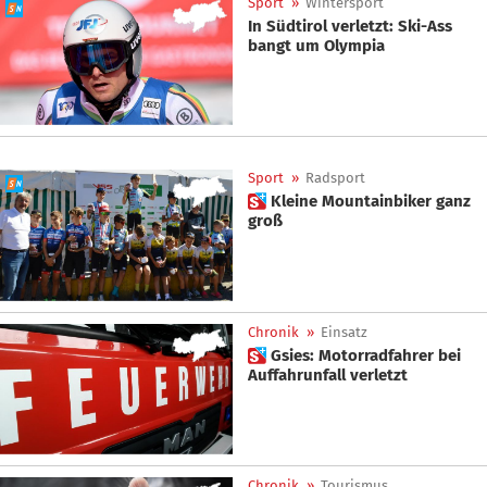
Sport
»
Wintersport
In Südtirol verletzt: Ski-Ass
bangt um Olympia
Sport
»
Radsport
 Kleine Mountainbiker ganz
groß
Chronik
»
Einsatz
 Gsies: Motorradfahrer bei
Auffahrunfall verletzt
Chronik
»
Tourismus