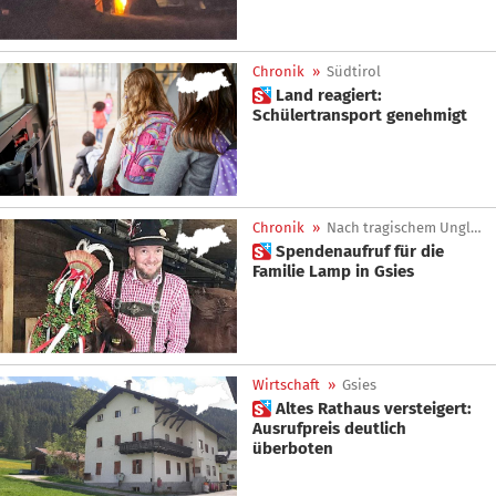
Chronik
»
Südtirol
 Land reagiert:
Schülertransport genehmigt
Chronik
»
Nach tragischem Unglück
 Spendenaufruf für die
Familie Lamp in Gsies
Wirtschaft
»
Gsies
 Altes Rathaus versteigert:
Ausrufpreis deutlich
überboten