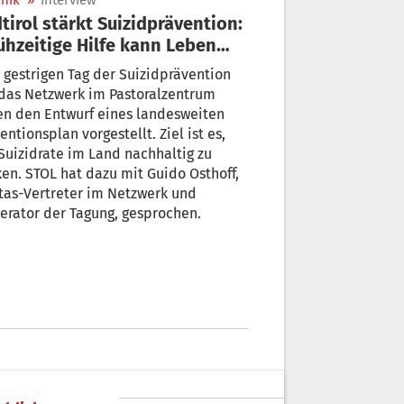
nik
»
Interview
tirol stärkt Suizidprävention:
ühzeitige Hilfe kann Leben
ten“
gestrigen Tag der Suizidprävention
das Netzwerk im Pastoralzentrum
en den Entwurf eines landesweiten
entionsplan vorgestellt. Ziel ist es,
Suizidrate im Land nachhaltig zu
en. STOL hat dazu mit Guido Osthoff,
tas-Vertreter im Netzwerk und
rator der Tagung, gesprochen.