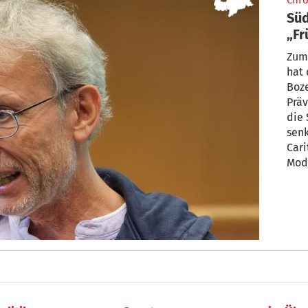
Chro
Süd
„Fr
ret
Zum 
hat 
Boz
Präv
die 
senk
Cari
Mode