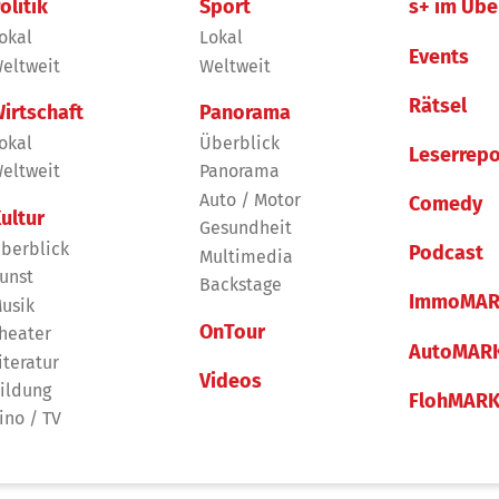
olitik
Sport
s+ im Übe
okal
Lokal
Events
eltweit
Weltweit
Rätsel
irtschaft
Panorama
okal
Überblick
Leserrepo
eltweit
Panorama
Auto / Motor
Comedy
ultur
Gesundheit
berblick
Podcast
Multimedia
unst
Backstage
ImmoMAR
usik
OnTour
heater
AutoMAR
iteratur
Videos
ildung
FlohMAR
ino / TV