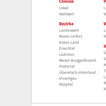
Chronik
P
Lokal
L
Weltweit
W
Bezirke
W
Landesweit
L
Bozen Leifers
W
Bozen Land
K
Eisacktal
Ü
Ladinien
K
Meran-Burggrafenamt
M
Pustertal
T
Überetsch-Unterland
L
Vinschgau
B
Wipptal
K