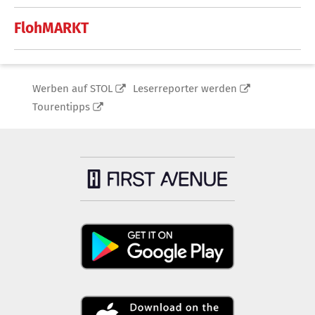
FlohMARKT
Werben auf STOL
Leserreporter werden
Tourentipps