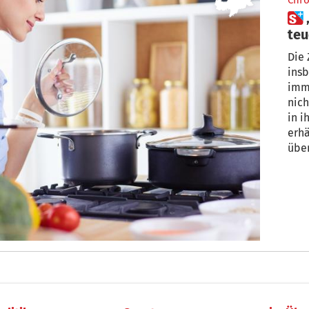
Chro
 „Gutes Essen muss nicht
teu
Die 
insb
imm
nich
in ihrem Buch, da
erhä
übe