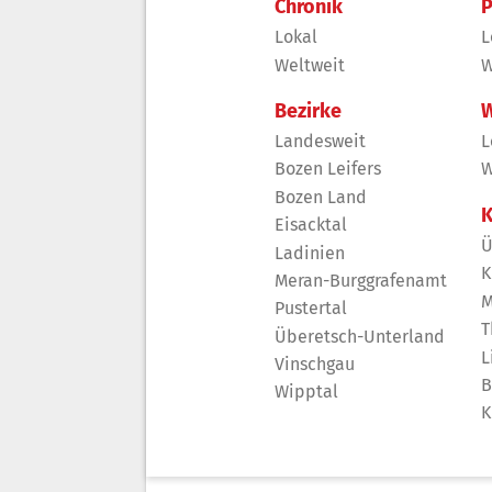
Chronik
P
Lokal
L
Weltweit
W
Bezirke
W
Landesweit
L
Bozen Leifers
W
Bozen Land
K
Eisacktal
Ü
Ladinien
K
Meran-Burggrafenamt
M
Pustertal
T
Überetsch-Unterland
L
Vinschgau
B
Wipptal
K