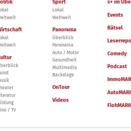
olitik
Sport
s+ im Übe
okal
Lokal
Events
eltweit
Weltweit
Rätsel
irtschaft
Panorama
okal
Überblick
Leserrepo
eltweit
Panorama
Auto / Motor
Comedy
ultur
Gesundheit
berblick
Podcast
Multimedia
unst
Backstage
ImmoMAR
usik
OnTour
heater
AutoMAR
iteratur
Videos
ildung
FlohMAR
ino / TV