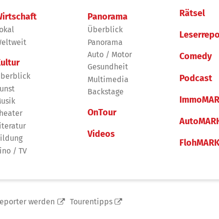
Rätsel
irtschaft
Panorama
okal
Überblick
Leserrepo
eltweit
Panorama
Auto / Motor
Comedy
ultur
Gesundheit
berblick
Podcast
Multimedia
unst
Backstage
ImmoMAR
usik
OnTour
heater
AutoMAR
iteratur
Videos
ildung
FlohMAR
ino / TV
reporter werden
Tourentipps