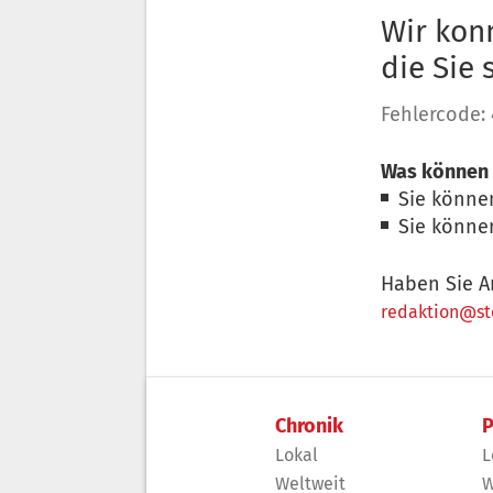
Wir konn
die Sie
Fehlercode:
Was können 
Sie könne
Sie könne
Haben Sie A
redaktion@sto
Chronik
P
Lokal
L
Weltweit
W