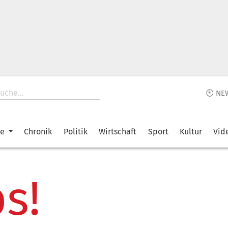
🕙 NE
ke
Chronik
Politik
Wirtschaft
Sport
Kultur
Vid
s!