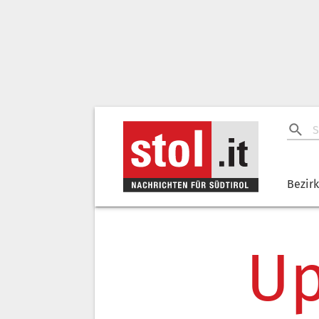
Bezir
Up