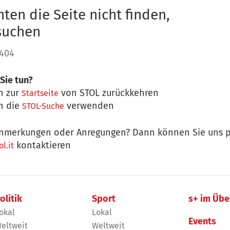
ten die Seite nicht finden,
 suchen
 404
Sie tun?
n zur
von STOL zurückkehren
Startseite
n die
verwenden
STOL-Suche
nmerkungen oder Anregungen? Dann können Sie uns p
kontaktieren
l.it
olitik
Sport
s+ im Übe
okal
Lokal
Events
eltweit
Weltweit