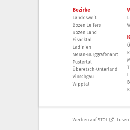
Bezirke
W
Landesweit
L
Bozen Leifers
W
Bozen Land
K
Eisacktal
Ü
Ladinien
K
Meran-Burggrafenamt
M
Pustertal
T
Überetsch-Unterland
L
Vinschgau
B
Wipptal
K
Werben auf STOL
Leser