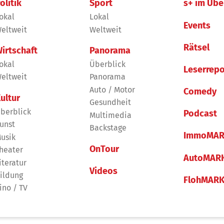
olitik
Sport
s+ im Übe
okal
Lokal
Events
eltweit
Weltweit
Rätsel
irtschaft
Panorama
okal
Überblick
Leserrepo
eltweit
Panorama
Auto / Motor
Comedy
ultur
Gesundheit
berblick
Podcast
Multimedia
unst
Backstage
ImmoMAR
usik
OnTour
heater
AutoMAR
iteratur
Videos
ildung
FlohMAR
ino / TV