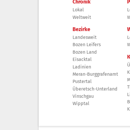
Chronik
P
Lokal
L
Weltweit
W
Bezirke
W
Landesweit
L
Bozen Leifers
W
Bozen Land
K
Eisacktal
Ü
Ladinien
K
Meran-Burggrafenamt
M
Pustertal
T
Überetsch-Unterland
L
Vinschgau
B
Wipptal
K