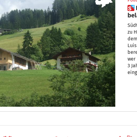
Polit
 Bauernhöfe in Bauernhand
be
Südt
zu Höchs
dem
Luis Walcher
bereiten“. Kauf
wer
3 Ja
eing