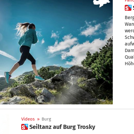
Pan
Berg
Wan
werd
Sch
auf
Dami
Qual
Höh
Videos
»
Burg
 Seiltanz auf Burg Trosky