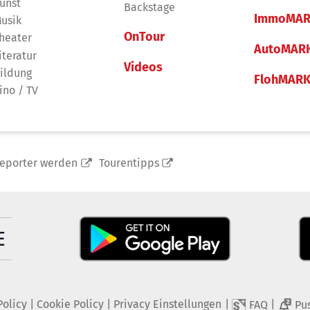
unst
Backstage
ImmoMAR
usik
OnTour
heater
AutoMAR
iteratur
Videos
ildung
FlohMAR
ino / TV
reporter werden
Tourentipps
Policy
|
Cookie Policy
|
Privacy Einstellungen
|
|
FAQ
Pu
2