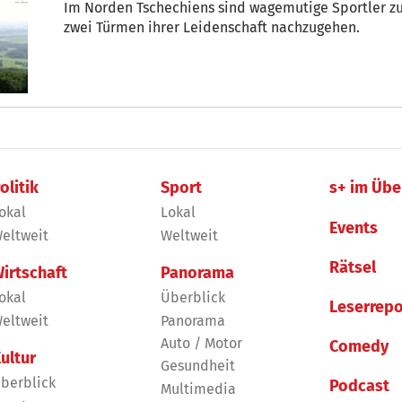
Im Norden Tschechiens sind wagemutige Sportler
zwei Türmen ihrer Leidenschaft nachzugehen.
olitik
Sport
s+ im Übe
okal
Lokal
Events
eltweit
Weltweit
Rätsel
irtschaft
Panorama
okal
Überblick
Leserrepo
eltweit
Panorama
Auto / Motor
Comedy
ultur
Gesundheit
berblick
Podcast
Multimedia