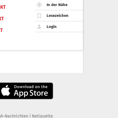
In der Nähe
KT
Lesezeichen
KT
Login
KT
|
sh-Nachrichten
Netiquette