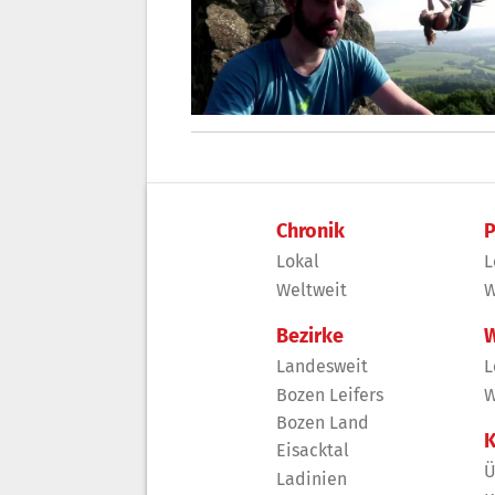
Chronik
P
Lokal
L
Weltweit
W
Bezirke
W
Landesweit
L
Bozen Leifers
W
Bozen Land
K
Eisacktal
Ü
Ladinien