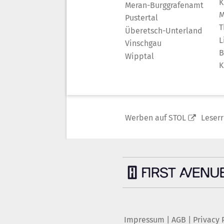
K
Meran-Burggrafenamt
M
Pustertal
T
Überetsch-Unterland
L
Vinschgau
B
Wipptal
K
Werben auf STOL
Leser
Impressum
|
AGB
|
Privacy 