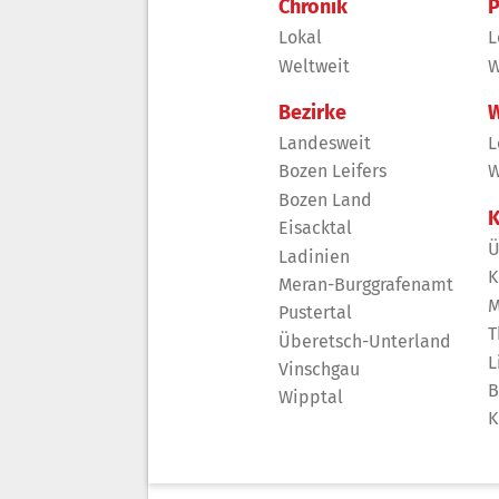
Chronik
P
Lokal
L
Weltweit
W
Bezirke
W
Landesweit
L
Bozen Leifers
W
Bozen Land
K
Eisacktal
Ü
Ladinien
K
Meran-Burggrafenamt
M
Pustertal
T
Überetsch-Unterland
L
Vinschgau
B
Wipptal
K