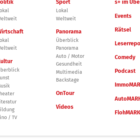
olitik
Sport
s+ im Übe
okal
Lokal
Events
eltweit
Weltweit
Rätsel
irtschaft
Panorama
okal
Überblick
Leserrepo
eltweit
Panorama
Auto / Motor
Comedy
ultur
Gesundheit
berblick
Podcast
Multimedia
unst
Backstage
ImmoMAR
usik
OnTour
heater
AutoMAR
iteratur
Videos
ildung
FlohMAR
ino / TV