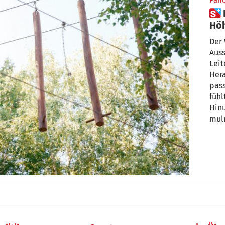
Pan
 Diese 6 Tipps helfen bei
Hö
Hö
Der
Auss
Leit
Her
pass
fühl
Hinu
mulm
tun?