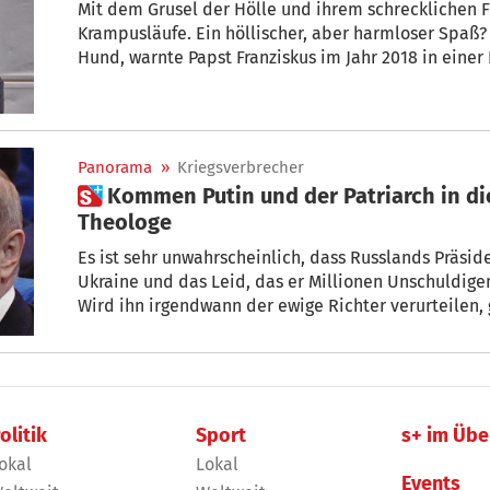
Mit dem Grusel der Hölle und ihrem schrecklichen F
Krampusläufe. Ein höllischer, aber harmloser Spaß? 
Hund, warnte Papst Franziskus im Jahr 2018 in eine
könnte von ihm gebissen werden. Was sagen Bibel, Theologie und Kir
Theologe Christoph Amor von der Philosophisch-The
zu Gast im „Sonndertag“ und erklärt, was es mit dem
Panorama
»
Kriegsverbrecher
 Kommen Putin und der Patriarch in die Hölle? Das sagt der
Theologe
Es ist sehr unwahrscheinlich, dass Russlands Präside
Ukraine und das Leid, das er Millionen Unschuldigen
Wird ihn irgendwann der ewige Richter verurteilen, 
den Segen für die Verbrechen gibt? s+ hat beim Mora
nachgefragt – und erfahren, was die Kirche über Him
+ Von Martin Lercher
olitik
Sport
s+ im Übe
okal
Lokal
Events