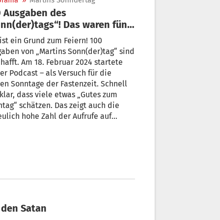
orama
»
Martins Sonndertag
0 Ausgaben des
nn(der)tags“! Das waren fünf
sondere Momente
ist ein Grund zum Feiern! 100
aben von „Martins Sonn(der)tag“ sind
hafft. Am 18. Februar 2024 startete
er Podcast – als Versuch für die
en Sonntage der Fastenzeit. Schnell
klar, dass viele etwas „Gutes zum
tag“ schätzen. Das zeigt auch die
eulich hohe Zahl der Aufrufe auf
irol Online. In der Jubiläumsausgabe
 es fünf besondere „Sonn(der)tag“-
ente zum Wiederhören.
r über den Satan