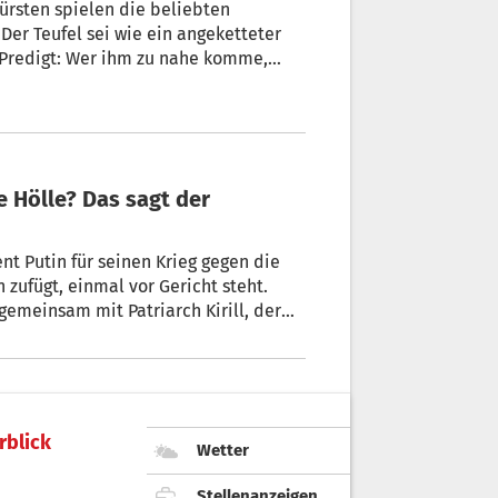
ürsten spielen die beliebten
Der Teufel sei wie ein angeketteter
r Predigt: Wer ihm zu nahe komme,
che zum Satan? Der
ologischen Hochschule in Brixen ist
 Satan auf sich hat.
nt Putin für seinen Krieg gegen die
 zufügt, einmal vor Gericht steht.
gemeinsam mit Patriarch Kirill, der
ltheologen P. Martin M. Lintner
mel, Hölle und Jüngstes Gericht sagt.
rblick
Wetter
Stellenanzeigen