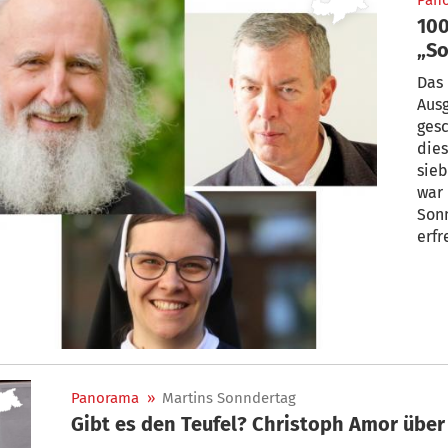
Pan
10
„So
be
Das 
Ausg
gesc
dies
sieb
war 
Sonn
erfr
Südt
gibt
Mom
Panorama
»
Martins Sonndertag
Gibt es den Teufel? Christoph Amo