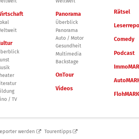
eltweit
Weltweit
Rätsel
irtschaft
Panorama
okal
Überblick
Leserrepo
eltweit
Panorama
Auto / Motor
Comedy
ultur
Gesundheit
berblick
Podcast
Multimedia
unst
Backstage
ImmoMAR
usik
OnTour
heater
AutoMAR
iteratur
Videos
ildung
FlohMAR
ino / TV
reporter werden
Tourentipps