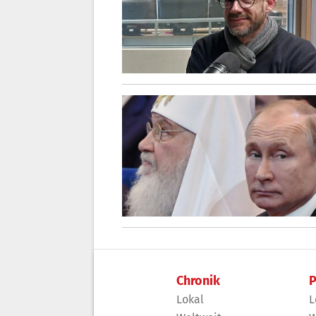
Chronik
P
Lokal
L