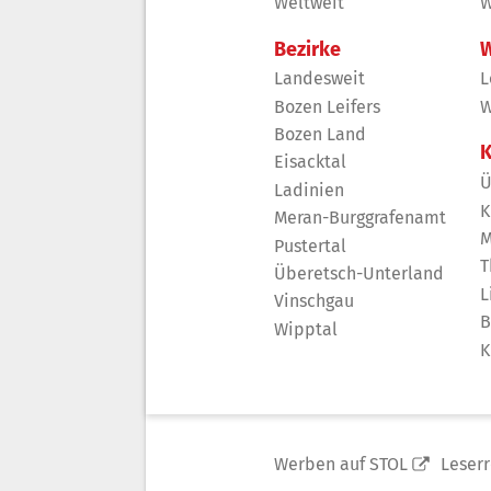
Weltweit
W
Bezirke
W
Landesweit
L
Bozen Leifers
W
Bozen Land
K
Eisacktal
Ü
Ladinien
K
Meran-Burggrafenamt
M
Pustertal
T
Überetsch-Unterland
L
Vinschgau
B
Wipptal
K
Werben auf STOL
Leser