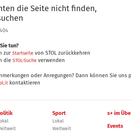
ten die Seite nicht finden,
 suchen
 404
Sie tun?
n zur
von STOL zurückkehren
Startseite
n die
verwenden
STOL-Suche
nmerkungen oder Anregungen? Dann können Sie uns p
kontaktieren
l.it
olitik
Sport
s+ im Übe
okal
Lokal
Events
eltweit
Weltweit