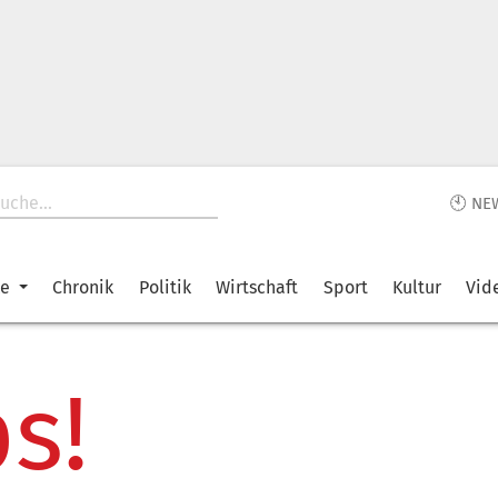
🕙 NE
ke
Chronik
Politik
Wirtschaft
Sport
Kultur
Vid
s!