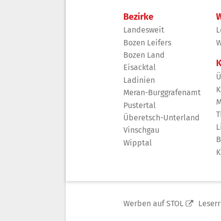
Bezirke
W
Landesweit
L
Bozen Leifers
W
Bozen Land
K
Eisacktal
Ü
Ladinien
K
Meran-Burggrafenamt
M
Pustertal
T
Überetsch-Unterland
L
Vinschgau
B
Wipptal
K
Werben auf STOL
Leser