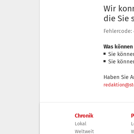
Wir konn
die Sie
Fehlercode:
Was können 
Sie könne
Sie könne
Haben Sie A
redaktion@sto
Chronik
P
Lokal
L
Weltweit
W