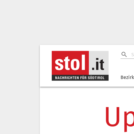
Bezir
Up