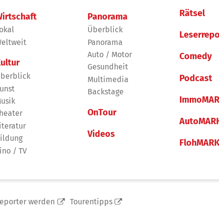
Rätsel
irtschaft
Panorama
okal
Überblick
Leserrepo
eltweit
Panorama
Auto / Motor
Comedy
ultur
Gesundheit
berblick
Podcast
Multimedia
unst
Backstage
ImmoMAR
usik
OnTour
heater
AutoMAR
iteratur
Videos
ildung
FlohMAR
ino / TV
reporter werden
Tourentipps