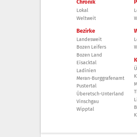
Chronik
P
Lokal
L
Weltweit
W
Bezirke
W
Landesweit
L
Bozen Leifers
W
Bozen Land
K
Eisacktal
Ü
Ladinien
K
Meran-Burggrafenamt
M
Pustertal
T
Überetsch-Unterland
L
Vinschgau
B
Wipptal
K