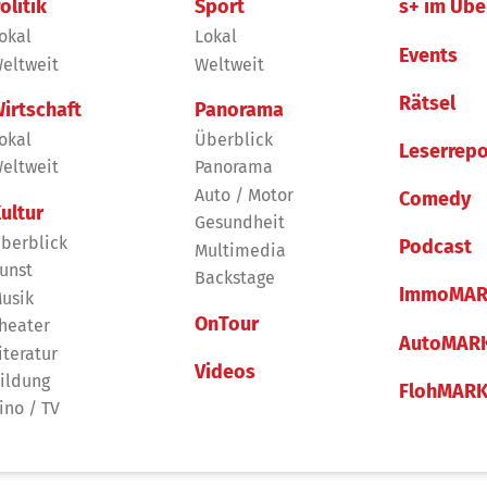
olitik
Sport
s+ im Übe
okal
Lokal
Events
eltweit
Weltweit
Rätsel
irtschaft
Panorama
okal
Überblick
Leserrepo
eltweit
Panorama
Auto / Motor
Comedy
ultur
Gesundheit
berblick
Podcast
Multimedia
unst
Backstage
ImmoMAR
usik
OnTour
heater
AutoMAR
iteratur
Videos
ildung
FlohMAR
ino / TV