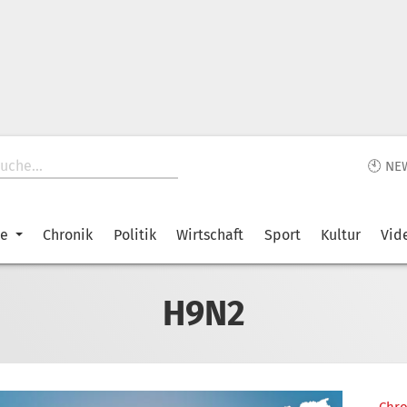
🕙 NE
ke
Chronik
Politik
Wirtschaft
Sport
Kultur
Vid
H9N2