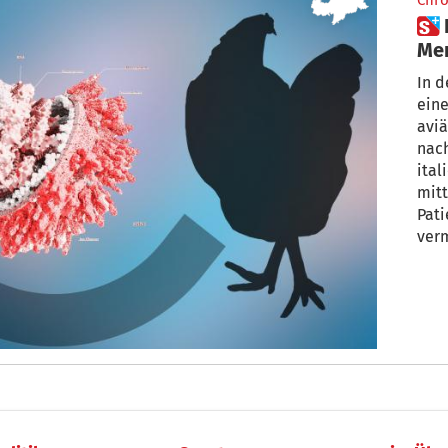
Chro
 Erster Vogelgrippe-Fall beim
Men
Lom
In d
eine
aviä
nac
ital
mitt
Pati
verm