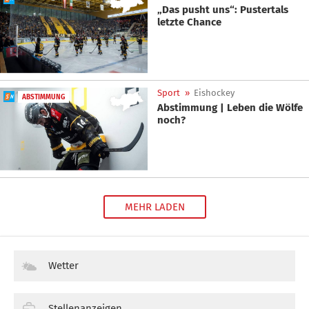
„Das pusht uns“: Pustertals
letzte Chance
Sport
»
Eishockey
ABSTIMMUNG
Abstimmung | Leben die Wölfe
noch?
MEHR LADEN
Wetter
Stellenanzeigen