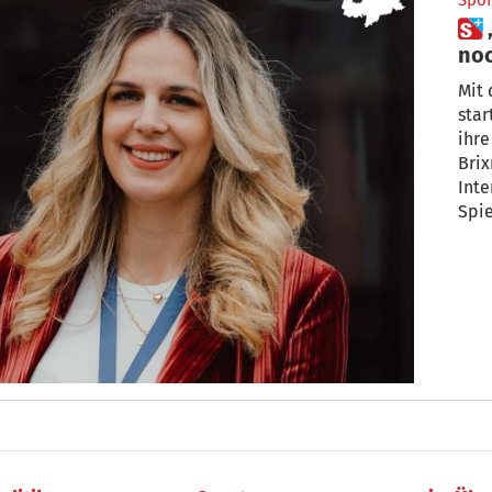
Spor
 „Der Pokalsieg fehlt mir
no
Mit
star
ihre
Brix
Inte
Spie