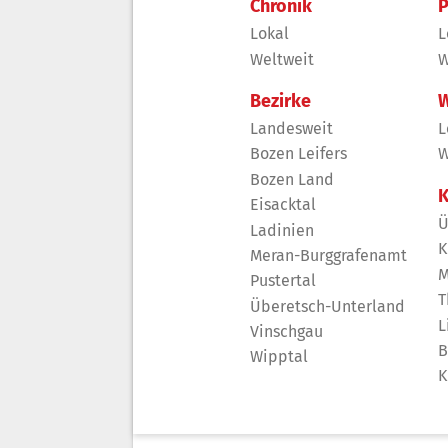
Chronik
P
Lokal
L
Weltweit
W
Bezirke
W
Landesweit
L
Bozen Leifers
W
Bozen Land
K
Eisacktal
Ü
Ladinien
K
Meran-Burggrafenamt
M
Pustertal
T
Überetsch-Unterland
L
Vinschgau
B
Wipptal
K