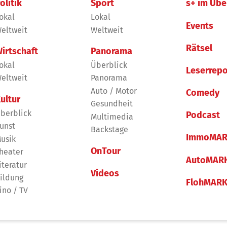
olitik
Sport
s+ im Übe
okal
Lokal
Events
eltweit
Weltweit
Rätsel
irtschaft
Panorama
okal
Überblick
Leserrepo
eltweit
Panorama
Auto / Motor
Comedy
ultur
Gesundheit
berblick
Podcast
Multimedia
unst
Backstage
ImmoMAR
usik
OnTour
heater
AutoMAR
iteratur
Videos
ildung
FlohMAR
ino / TV