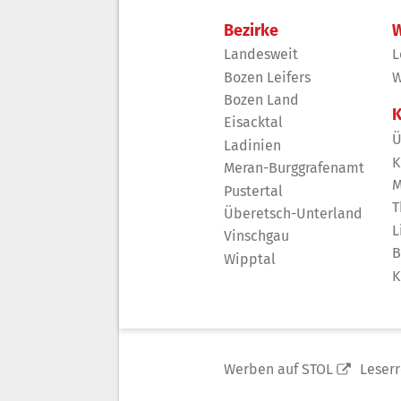
Bezirke
W
Landesweit
L
Bozen Leifers
W
Bozen Land
K
Eisacktal
Ü
Ladinien
K
Meran-Burggrafenamt
M
Pustertal
T
Überetsch-Unterland
L
Vinschgau
B
Wipptal
K
Werben auf STOL
Leser