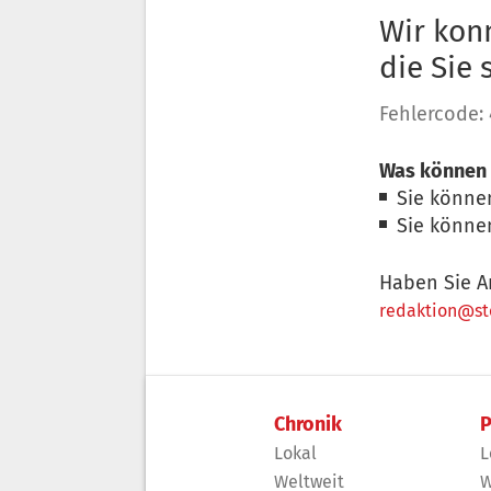
Wir konn
die Sie
Fehlercode:
Was können 
Sie könne
Sie könne
Haben Sie A
redaktion@sto
Chronik
P
Lokal
L
Weltweit
W