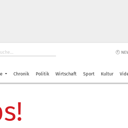
🕙 NE
ke
Chronik
Politik
Wirtschaft
Sport
Kultur
Vid
s!