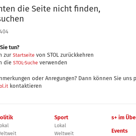
ten die Seite nicht finden,
 suchen
 404
Sie tun?
n zur
von STOL zurückkehren
Startseite
n die
verwenden
STOL-Suche
nmerkungen oder Anregungen? Dann können Sie uns p
kontaktieren
l.it
olitik
Sport
s+ im Übe
okal
Lokal
Events
eltweit
Weltweit