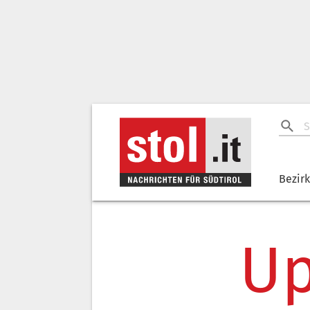
Bezir
Up