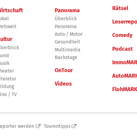
Rätsel
irtschaft
Panorama
okal
Überblick
Leserrepo
eltweit
Panorama
Auto / Motor
Comedy
ultur
Gesundheit
berblick
Podcast
Multimedia
unst
Backstage
ImmoMAR
usik
OnTour
heater
AutoMAR
iteratur
Videos
ildung
FlohMAR
ino / TV
reporter werden
Tourentipps