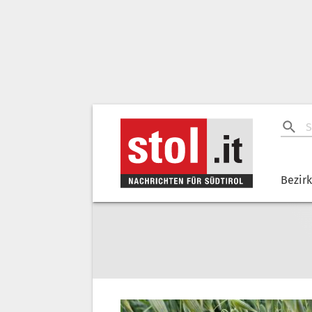
Bezir