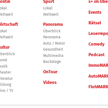
olitik
Sport
s+ im Übe
okal
Lokal
Events
eltweit
Weltweit
Rätsel
irtschaft
Panorama
okal
Überblick
Leserrepo
eltweit
Panorama
Auto / Motor
Comedy
ultur
Gesundheit
berblick
Podcast
Multimedia
unst
Backstage
ImmoMAR
usik
OnTour
heater
AutoMAR
iteratur
Videos
ildung
FlohMAR
ino / TV