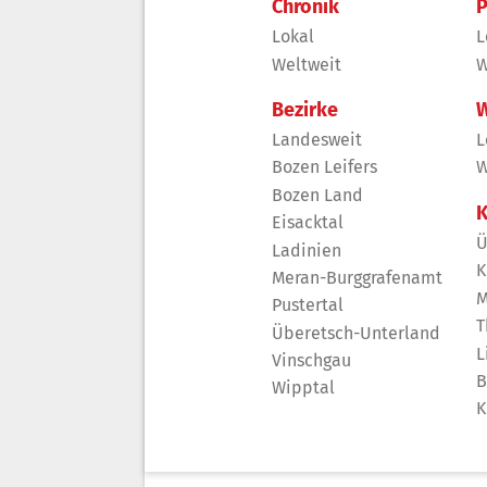
Chronik
P
Lokal
L
Weltweit
W
Bezirke
W
Landesweit
L
Bozen Leifers
W
Bozen Land
K
Eisacktal
Ü
Ladinien
K
Meran-Burggrafenamt
M
Pustertal
T
Überetsch-Unterland
L
Vinschgau
B
Wipptal
K