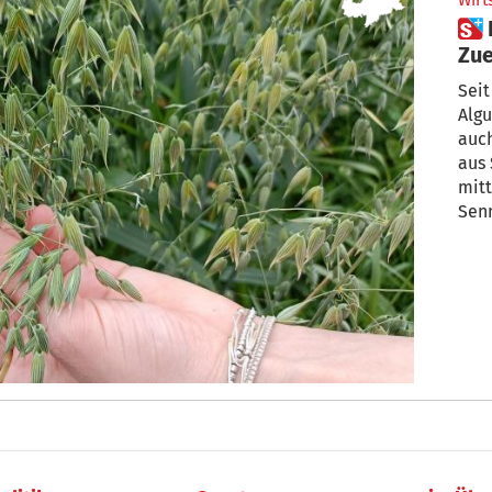
Wirt
 Haferdrink aus Südtirol: neuer
Zue
Seit
Alg
auch
aus 
mitt
Senn