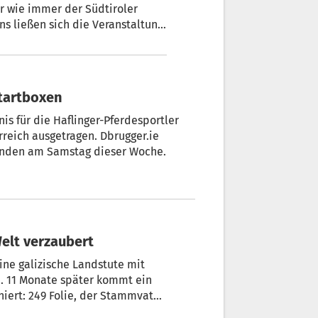
r wie immer der Südtiroler
ns ließen sich die Veranstaltung
Haflinger scharren schon in den Startboxen
is für die Haflinger-Pferdesportler
reich ausgetragen. Dbrugger.ie
nden am Samstag dieser Woche.
Südtiroler, der die Welt verzaubert
eine galizische Landstute mit
I. 11 Monate später kommt ein
niert: 249 Folie, der Stammvater
s mit dem typischen Aalstreifen