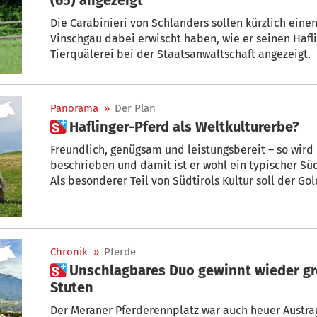
Die Carabinieri von Schlanders sollen kürzlich eine
Vinschgau dabei erwischt haben, wie er seinen Haf
Tierquälerei bei der Staatsanwaltschaft angezeigt.
Panorama
»
Der Plan
 Haflinger-Pferd als Weltkulturerbe?
Freundlich, genügsam und leistungsbereit – so wir
beschrieben und damit ist er wohl ein typischer S
Als besonderer Teil von Südtirols Kultur soll der G
und auch extra Schutz und Aufmerksamkeit bekomm
beschlossen, das Projekt zur Eintragung der Pferdera
Repräsentative Liste des Immateriellen Kulturerbe
UNESCO zu unterstützen.
Chronik
»
Pferde
 Unschlagbares Duo gewinnt wieder großen Lauf der älteren
Stuten
Der Meraner Pferderennplatz war auch heuer Austra