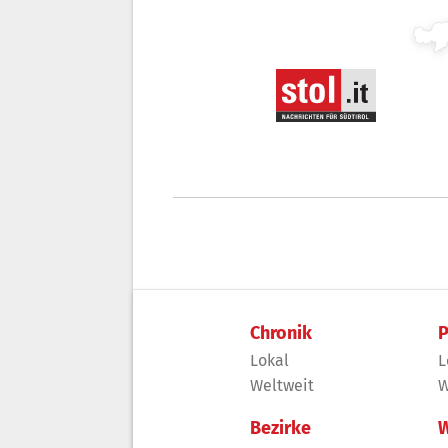
Chronik
P
Lokal
L
Weltweit
W
Bezirke
W