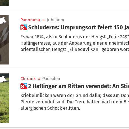
– das Erbe der Mutter. Vom Vater erbt er Adel und d
Nachkommenschaft stehen ab heute im Mittelpunkt 
Jubiläumsfeier in Schluderns.
Panorama
»
Jubiläum
 Schluderns: Ursprungsort feiert 150 J
Es war 1874, als in Schluderns der Hengst „Folie 24
Haflingerrasse, aus der Anpaarung einer einheimischen Zuchtstute mit dem
orientalischen Hengst „El Bedavi XXII“ geboren wor
Chronik
»
Parasiten
 2 Haflinger am Ritten verendet: An 
Kriebelmücken waren der Grund dafür, dass am Donn
Pferde verendet sind: Die Tiere hatten nach dem Bi
allergischen Schock erlitten.