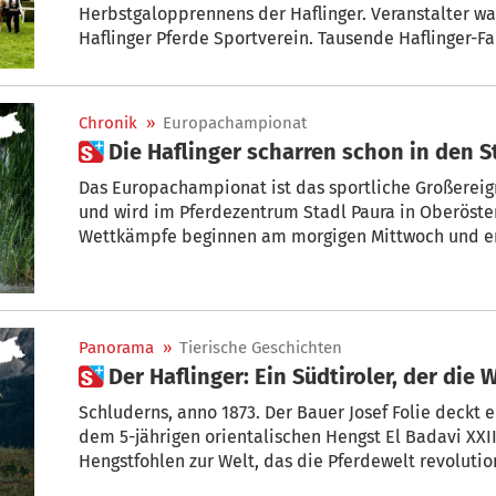
Herbstgalopprennens der Haflinger. Veranstalter wa
Haflinger Pferde Sportverein. Tausende Haflinger-Fa
nicht entgehen.
Chronik
»
Europachampionat
 Die 
Das Europachampionat ist das sportliche Großereign
und wird im Pferdezentrum Stadl Paura in Oberöster
Wettkämpfe beginnen am morgigen Mittwoch und e
Panorama
»
Tierische Geschichten
 Der Haflinger: Ein 
Schluderns, anno 1873. Der Bauer Josef Folie deckt 
dem 5-jährigen orientalischen Hengst El Badavi XXI
Hengstfohlen zur Welt, das die Pferdewelt revolutio
der Haflingerrasse. Ein kleiner, kompakter Goldfuch