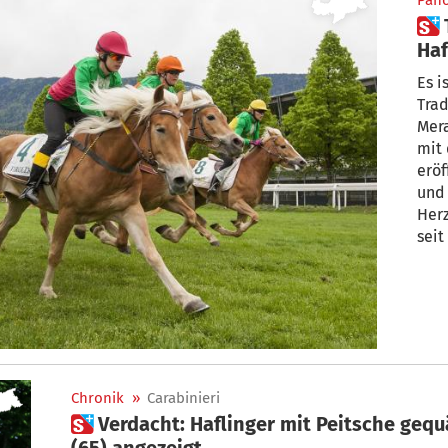
Pan
 Tradition und Tempo: Das
Haf
Me
Es i
Trad
Mer
mit
eröf
und
Her
seit
bega
Chronik
»
Carabinieri
 Verdacht: Haflinger mit Peitsche gequält – Vinschger Pferdehalter
(65) angezeigt