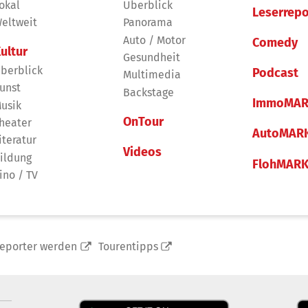
okal
Überblick
Leserrepo
eltweit
Panorama
Auto / Motor
Comedy
ultur
Gesundheit
berblick
Podcast
Multimedia
unst
Backstage
ImmoMAR
usik
OnTour
heater
AutoMAR
iteratur
Videos
ildung
FlohMAR
ino / TV
reporter werden
Tourentipps