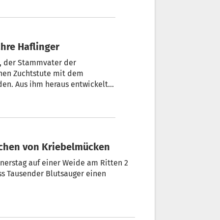
ie Eleganz. Folie und seine
der großen Haflinger-
ahre Haflinger
9“, der Stammvater der
den. Aus ihm heraus entwickelte
sich das Gebirgspferd, das längst die Welt erobert hat. Von Flora Brugger
Stichen von Kriebelmücken
erstag auf einer Weide am Ritten 2
ss Tausender Blutsauger einen