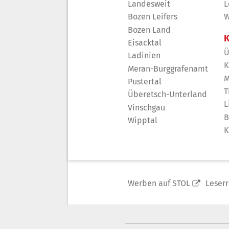
Landesweit
L
Bozen Leifers
W
Bozen Land
K
Eisacktal
Ü
Ladinien
K
Meran-Burggrafenamt
M
Pustertal
T
Überetsch-Unterland
L
Vinschgau
B
Wipptal
K
Werben auf STOL
Leser