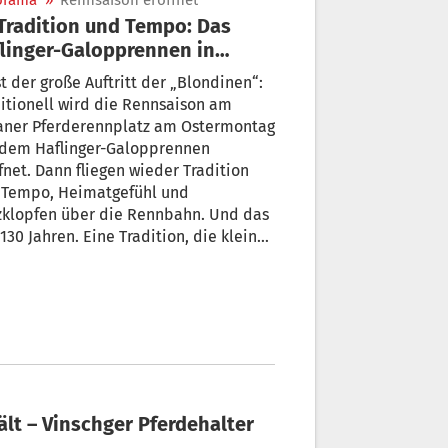
orama
»
Rennsaison eröffnet
linger-Galopprennen in
ran
st der große Auftritt der „Blondinen“:
itionell wird die Rennsaison am
aner Pferderennplatz am Ostermontag
 dem Haflinger-Galopprennen
fnet. Dann fliegen wieder Tradition
 Tempo, Heimatgefühl und
zklopfen über die Rennbahn. Und das
 130 Jahren. Eine Tradition, die klein
nn und heute Kultstatus hat.