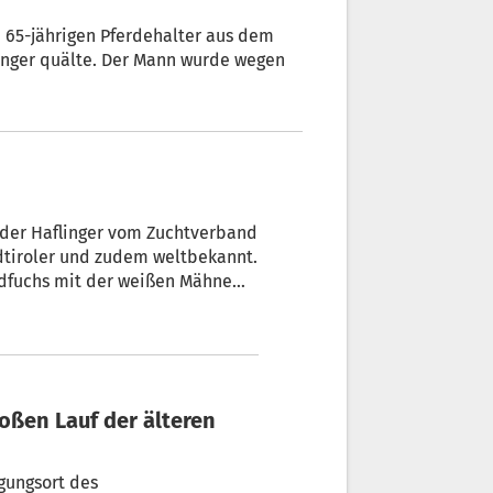
n 65-jährigen Pferdehalter aus dem
linger quälte. Der Mann wurde wegen
d der Haflinger vom Zuchtverband
üdtiroler und zudem weltbekannt.
oldfuchs mit der weißen Mähne
en: Die Landesregierung hat
sse „Haflinger“ in die
s der Vereinten Nationen
gungsort des