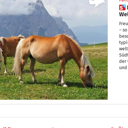
Pan
 Haflinger-Pferd als
Wel
Freu
– so
besc
typi
welt
Südt
der
und
Land
Proj
„Haf
des 
Ver
unte