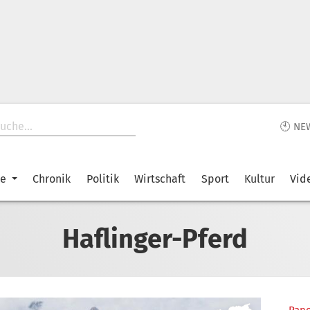
🕙 NE
ke
Chronik
Politik
Wirtschaft
Sport
Kultur
Vid
Haflinger-Pferd