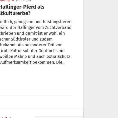
orama
»
Der Plan
tkulturerbe?
ndlich, genügsam und leistungsbereit
 wird der Haflinger vom Zuchtverband
hrieben und damit ist er wohl ein
scher Südtiroler und zudem
bekannt. Als besonderer Teil von
irols Kultur soll der Goldfuchs mit
 weißen Mähne und auch extra Schutz
 Aufmerksamkeit bekommen: Die
esregierung hat beschlossen, das
ekt zur Eintragung der Pferderasse
linger“ in die Repräsentative Liste
Immateriellen Kulturerbes der
einten Nationen UNESCO zu
rstützen.