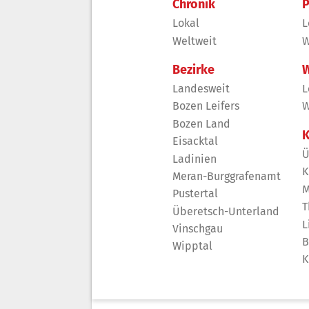
Chronik
P
Lokal
L
Weltweit
W
Bezirke
W
Landesweit
L
Bozen Leifers
W
Bozen Land
K
Eisacktal
Ü
Ladinien
K
Meran-Burggrafenamt
M
Pustertal
T
Überetsch-Unterland
L
Vinschgau
B
Wipptal
K