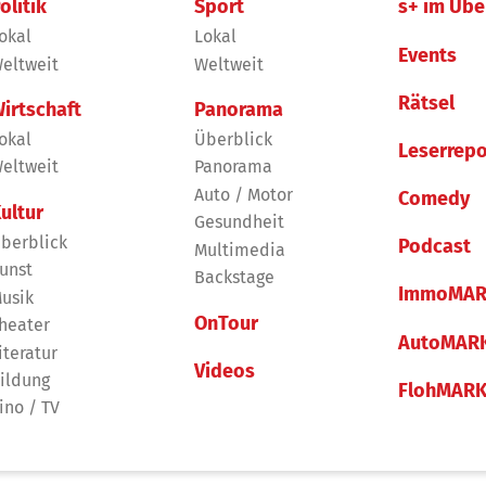
olitik
Sport
s+ im Übe
okal
Lokal
Events
eltweit
Weltweit
Rätsel
irtschaft
Panorama
okal
Überblick
Leserrepo
eltweit
Panorama
Auto / Motor
Comedy
ultur
Gesundheit
berblick
Podcast
Multimedia
unst
Backstage
ImmoMAR
usik
OnTour
heater
AutoMAR
iteratur
Videos
ildung
FlohMAR
ino / TV