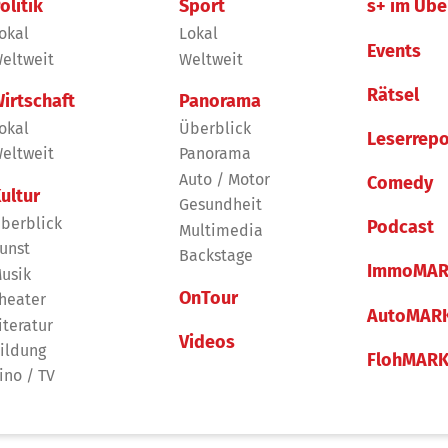
olitik
Sport
s+ im Übe
okal
Lokal
Events
eltweit
Weltweit
Rätsel
irtschaft
Panorama
okal
Überblick
Leserrepo
eltweit
Panorama
Auto / Motor
Comedy
ultur
Gesundheit
berblick
Podcast
Multimedia
unst
Backstage
ImmoMAR
usik
OnTour
heater
AutoMAR
iteratur
Videos
ildung
FlohMAR
ino / TV