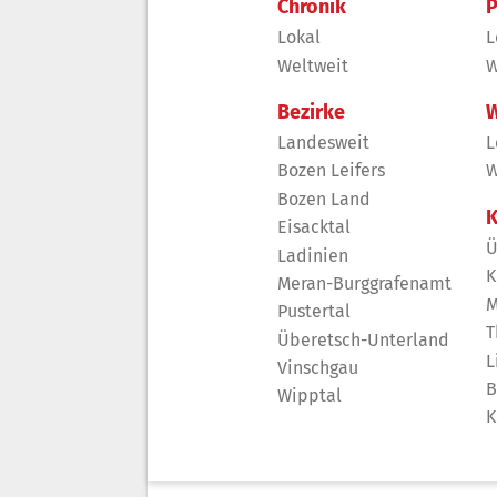
Chronik
P
Lokal
L
Weltweit
W
Bezirke
W
Landesweit
L
Bozen Leifers
W
Bozen Land
K
Eisacktal
Ü
Ladinien
K
Meran-Burggrafenamt
M
Pustertal
T
Überetsch-Unterland
L
Vinschgau
B
Wipptal
K