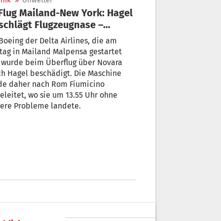
nik
»
Unwetter
schlägt Flugzeugnase –
tlandung in Rom
Boeing der Delta Airlines, die am
ag in Mailand Malpensa gestartet
 wurde beim Überflug über Novara
h Hagel beschädigt. Die Maschine
de daher nach Rom Fiumicino
leitet, wo sie um 13.55 Uhr ohne
tere Probleme landete.