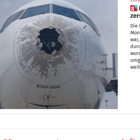
Chro
 Flug Mailand-New York: Hagel
zer
No
Die 
Mont
war,
durc
wur
umge
wei