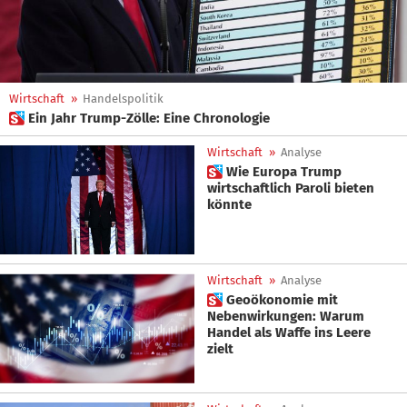
Wirtschaft
»
Handelspolitik
 Ein Jahr Trump-Zölle: Eine Chronologie
Wirtschaft
»
Analyse
 Wie Europa Trump
wirtschaftlich Paroli bieten
könnte
Wirtschaft
»
Analyse
 Geoökonomie mit
Nebenwirkungen: Warum
Handel als Waffe ins Leere
zielt