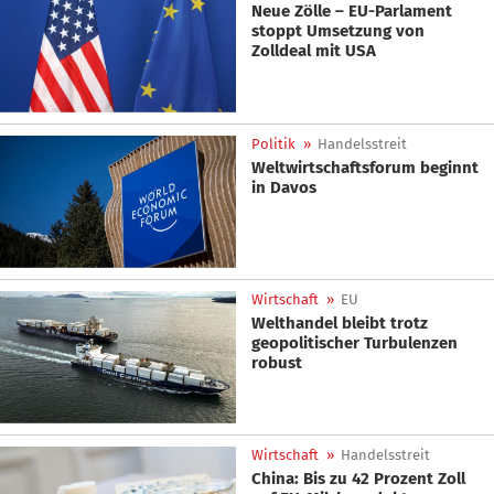
Neue Zölle – EU-Parlament
stoppt Umsetzung von
Zolldeal mit USA
Politik
»
Handelsstreit
Weltwirtschaftsforum beginnt
in Davos
Wirtschaft
»
EU
Welthandel bleibt trotz
geopolitischer Turbulenzen
robust
Wirtschaft
»
Handelsstreit
China: Bis zu 42 Prozent Zoll