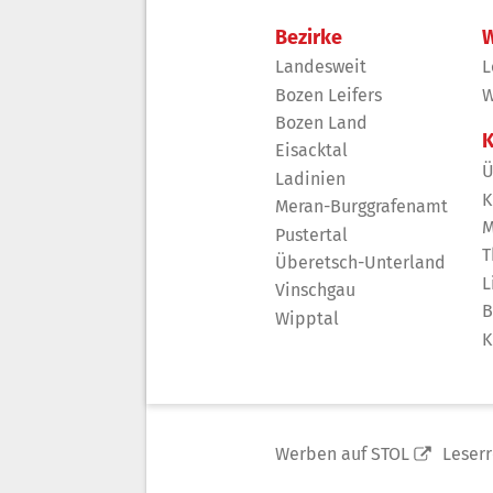
Bezirke
W
Landesweit
L
Bozen Leifers
W
Bozen Land
K
Eisacktal
Ü
Ladinien
K
Meran-Burggrafenamt
M
Pustertal
T
Überetsch-Unterland
L
Vinschgau
B
Wipptal
K
Werben auf STOL
Leser