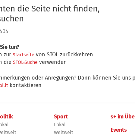
ten die Seite nicht finden,
 suchen
 404
Sie tun?
n zur
von STOL zurückkehren
Startseite
n die
verwenden
STOL-Suche
nmerkungen oder Anregungen? Dann können Sie uns p
kontaktieren
l.it
olitik
Sport
s+ im Übe
okal
Lokal
Events
eltweit
Weltweit