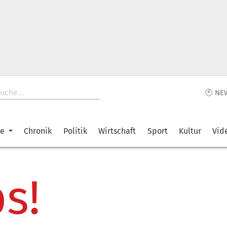
🕙 NE
ke
Chronik
Politik
Wirtschaft
Sport
Kultur
Vid
s!