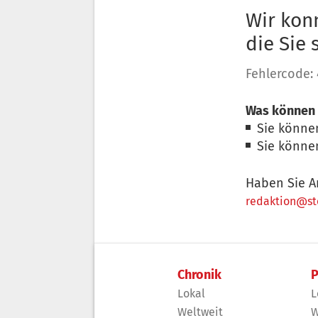
Wir konn
die Sie
Fehlercode:
Was können 
Sie könne
Sie könne
Haben Sie A
redaktion@sto
Chronik
P
Lokal
L
Weltweit
W