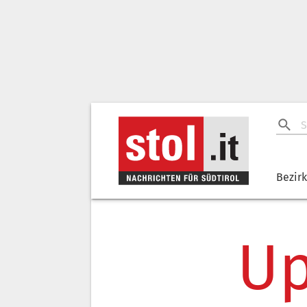
Bezir
Up