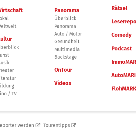
Rätsel
irtschaft
Panorama
okal
Überblick
Leserrepo
eltweit
Panorama
Auto / Motor
Comedy
ultur
Gesundheit
berblick
Podcast
Multimedia
unst
Backstage
ImmoMAR
usik
OnTour
heater
AutoMAR
iteratur
Videos
ildung
FlohMAR
ino / TV
reporter werden
Tourentipps