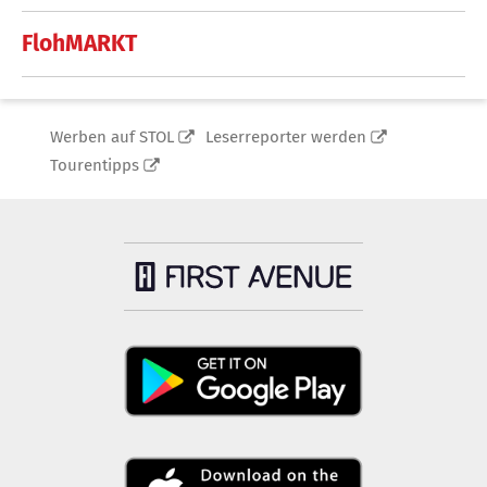
FlohMARKT
Werben auf STOL
Leserreporter werden
Tourentipps