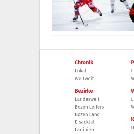
Chronik
P
Lokal
L
Weltweit
W
Bezirke
W
Landesweit
L
Bozen Leifers
W
Bozen Land
K
Eisacktal
Ü
Ladinien