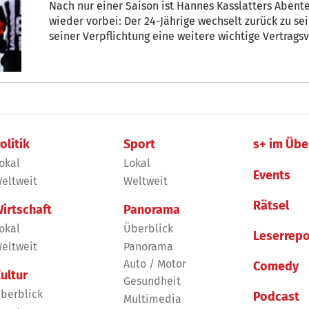
Nach nur einer Saison ist Hannes Kasslatters Abent
wieder vorbei: Der 24-Jährige wechselt zurück zu s
seiner Verpflichtung eine weitere wichtige Vertrag
olitik
Sport
s+ im Übe
okal
Lokal
Events
eltweit
Weltweit
Rätsel
irtschaft
Panorama
okal
Überblick
Leserrepo
eltweit
Panorama
Auto / Motor
Comedy
ultur
Gesundheit
berblick
Podcast
Multimedia