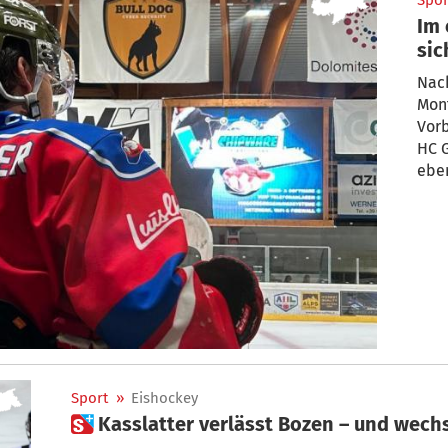
Spor
Im 
sic
Nac
Mont
Vorb
HC 
eben
Sport
»
Eishockey
 Kasslatter verlässt Bozen – und wec