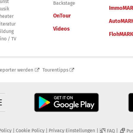
unst
Backstage
ImmoMAR
usik
OnTour
heater
AutoMAR
iteratur
Videos
ildung
FlohMAR
ino / TV
reporter werden
Tourentipps
Policy
|
Cookie Policy
|
Privacy Einstellungen
|
|
FAQ
Pu
2