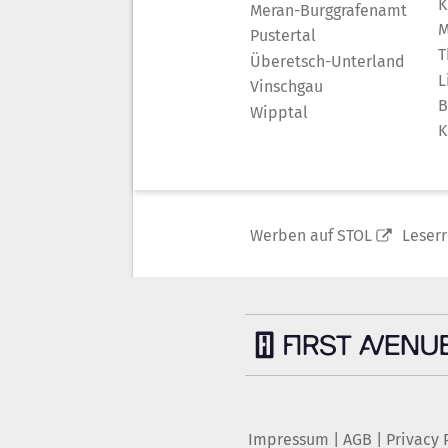
K
Meran-Burggrafenamt
M
Pustertal
T
Überetsch-Unterland
L
Vinschgau
B
Wipptal
K
Werben auf STOL
Leser
Impressum
|
AGB
|
Privacy 