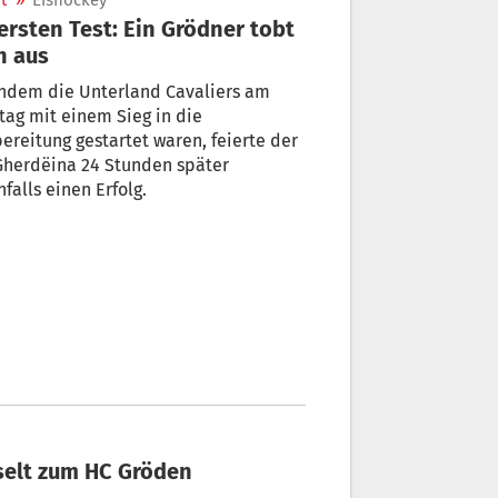
t
»
Eishockey
ersten Test: Ein Grödner tobt
h aus
hdem die Unterland Cavaliers am
ag mit einem Sieg in die
ereitung gestartet waren, feierte der
Gherdëina 24 Stunden später
falls einen Erfolg.
hselt zum HC Gröden