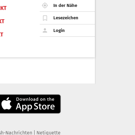
In der Nähe
KT
Lesezeichen
KT
Login
KT
|
sh-Nachrichten
Netiquette