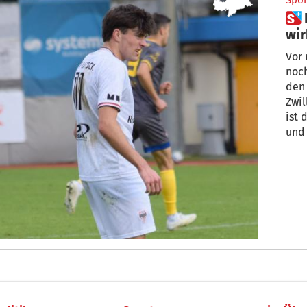
Spor
 Diese Langlauf-Zwillinge
wir
Vor 
noc
den 
Zwil
ist 
und