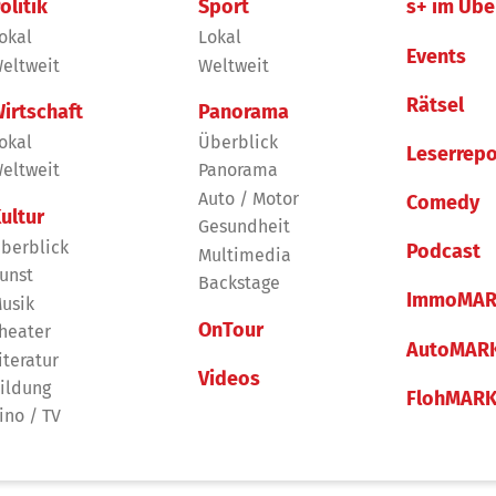
olitik
Sport
s+ im Übe
okal
Lokal
Events
eltweit
Weltweit
Rätsel
irtschaft
Panorama
okal
Überblick
Leserrepo
eltweit
Panorama
Auto / Motor
Comedy
ultur
Gesundheit
berblick
Podcast
Multimedia
unst
Backstage
ImmoMAR
usik
OnTour
heater
AutoMAR
iteratur
Videos
ildung
FlohMAR
ino / TV