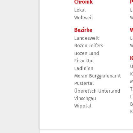
Chronik
P
Lokal
L
Weltweit
W
Bezirke
W
Landesweit
L
Bozen Leifers
W
Bozen Land
K
Eisacktal
Ü
Ladinien
K
Meran-Burggrafenamt
M
Pustertal
T
Überetsch-Unterland
L
Vinschgau
B
Wipptal
K