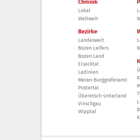
Chronik
P
Lokal
L
Weltweit
W
Bezirke
W
Landesweit
L
Bozen Leifers
W
Bozen Land
K
Eisacktal
Ü
Ladinien
K
Meran-Burggrafenamt
M
Pustertal
T
Überetsch-Unterland
L
Vinschgau
B
Wipptal
K