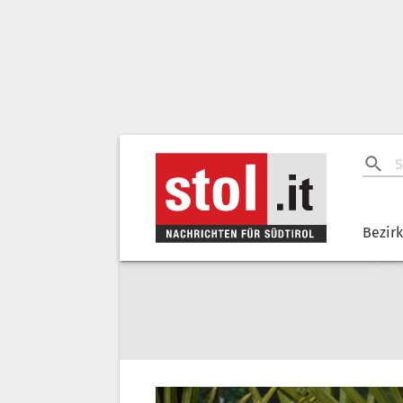
Bezir