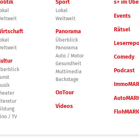
olitik
Sport
s+ im Übe
okal
Lokal
Events
eltweit
Weltweit
Rätsel
irtschaft
Panorama
okal
Überblick
Leserrepo
eltweit
Panorama
Auto / Motor
Comedy
ultur
Gesundheit
berblick
Podcast
Multimedia
unst
Backstage
ImmoMAR
usik
OnTour
heater
AutoMAR
iteratur
Videos
ildung
FlohMAR
ino / TV