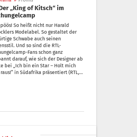
orama
»
Promis
chungelcamp
ös! So heißt nicht nur Harald
elabel. So gestaltet der
ürtige Schwabe auch seinen
sstil. Und so sind die RTL-
hungelcamp-Fans schon ganz
annt darauf, wie sich der Designer ab
e bei „Ich bin ein Star – Holt mich
 raus!“ in Südafrika präsentiert (RTL,
m 21.30 Uhr, anschließend täglich live
2.15 Uhr).