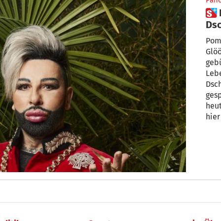
Pan
 Der „King of Kitsch“ im
Ds
Pompö
Glööcklers Mod
geb
Leben
Dsc
gesp
heut
hier
ab u
ab 2