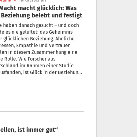
orama
»
Partnerschaft
 Beziehung belebt und festigt
le haben danach gesucht – und doch
e es nie gelüftet: das Geheimnis
r glücklichen Beziehung. Ähnliche
ressen, Empathie und Vertrauen
elen in diesem Zusammenhang eine
e Rolle. Wie Forscher aus
tschland im Rahmen einer Studie
usfanden, ist Glück in der Beziehung
 eine Frage der Macht. + von Doris
er
tellen, ist immer gut“