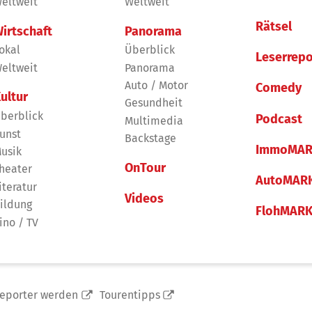
eltweit
Weltweit
Rätsel
irtschaft
Panorama
okal
Überblick
Leserrepo
eltweit
Panorama
Auto / Motor
Comedy
ultur
Gesundheit
berblick
Podcast
Multimedia
unst
Backstage
ImmoMAR
usik
OnTour
heater
AutoMAR
iteratur
Videos
ildung
FlohMAR
ino / TV
reporter werden
Tourentipps