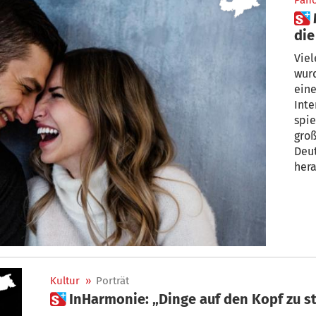
Pan
 Macht macht glücklich: Was
die
Vie
wurd
eine
Inte
spi
groß
Deu
hera
auch
Ebn
Kultur
»
Porträt
 InHarmonie: „Dinge auf den Kopf zu s