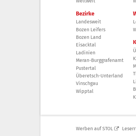
Weltweit
W
Bezirke
W
Landesweit
L
Bozen Leifers
W
Bozen Land
K
Eisacktal
Ü
Ladinien
K
Meran-Burggrafenamt
M
Pustertal
T
Überetsch-Unterland
L
Vinschgau
B
Wipptal
K
Werben auf STOL
Leser