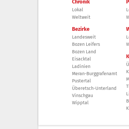
Chronik
P
Lokal
L
Weltweit
W
Bezirke
W
Landesweit
L
Bozen Leifers
W
Bozen Land
K
Eisacktal
Ü
Ladinien
K
Meran-Burggrafenamt
M
Pustertal
T
Überetsch-Unterland
L
Vinschgau
B
Wipptal
K