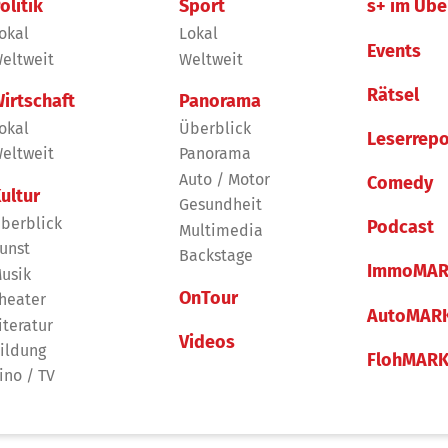
olitik
Sport
s+ im Übe
okal
Lokal
Events
eltweit
Weltweit
Rätsel
irtschaft
Panorama
okal
Überblick
Leserrepo
eltweit
Panorama
Auto / Motor
Comedy
ultur
Gesundheit
berblick
Podcast
Multimedia
unst
Backstage
ImmoMAR
usik
OnTour
heater
AutoMAR
iteratur
Videos
ildung
FlohMAR
ino / TV