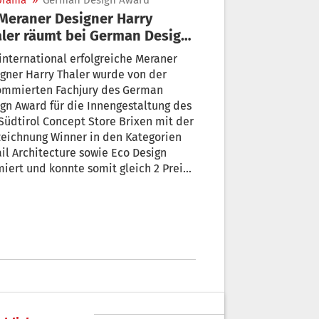
orama
»
German Design Award
ler räumt bei German Design
rd 2021 ab
international erfolgreiche Meraner
gner Harry Thaler wurde von der
ommierten Fachjury des German
gn Award für die Innengestaltung des
Südtirol Concept Store Brixen mit der
eichnung Winner in den Kategorien
il Architecture sowie Eco Design
iert und konnte somit gleich 2 Preise
innen.