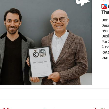
Pan
 Meraner Designer Harry
Tha
Awa
Der 
Desi
ren
Desi
Pur 
Ausz
Reta
präm
gew