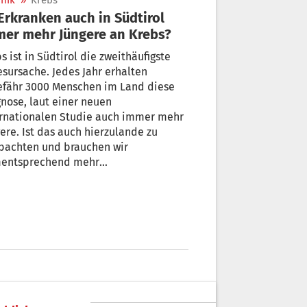
nik
»
Krebs
er mehr Jüngere an Krebs?
rol die zweithäufigste
sursache. Jedes Jahr erhalten
efähr 3000 Menschen im Land diese
nose, laut einer neuen
ernationalen Studie auch immer mehr
ere. Ist das auch hierzulande zu
bachten und brauchen wir
entsprechend mehr
orgeuntersuchungen bei unter 50-
igen? Wir haben mit den beiden
logen Dr. Gilbert Spizzo und Dr.
stoph Leitner gesprochen.