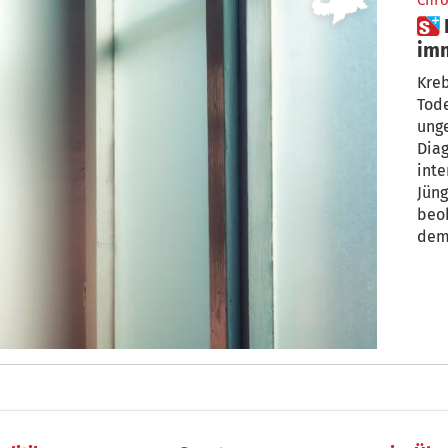
Chro
 Erkranken auch in Südtirol
imm
Krebs ist in Südti
Tode
ung
Diag
int
Jüng
beo
dem
Vors
Jähr
Onko
Chri