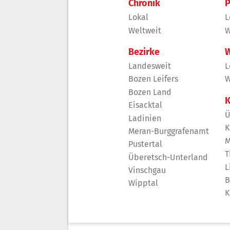
Chronik
P
Lokal
L
Weltweit
W
Bezirke
W
Landesweit
L
Bozen Leifers
W
Bozen Land
K
Eisacktal
Ü
Ladinien
K
Meran-Burggrafenamt
M
Pustertal
T
Überetsch-Unterland
L
Vinschgau
B
Wipptal
K