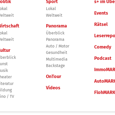
olitik
Sport
s+ im Übe
okal
Lokal
Events
eltweit
Weltweit
Rätsel
irtschaft
Panorama
okal
Überblick
Leserrepo
eltweit
Panorama
Auto / Motor
Comedy
ultur
Gesundheit
berblick
Podcast
Multimedia
unst
Backstage
ImmoMAR
usik
OnTour
heater
AutoMAR
iteratur
Videos
ildung
FlohMAR
ino / TV