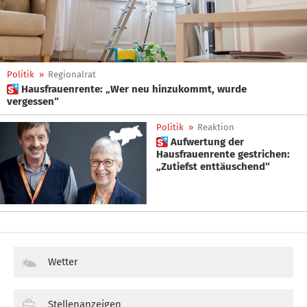
Politik
»
Regionalrat
 Hausfrauenrente: „Wer neu hinzukommt, wurde
vergessen“
Politik
»
Reaktion
 Aufwertung der
Hausfrauenrente gestrichen:
„Zutiefst enttäuschend“
Wetter
Stellenanzeigen