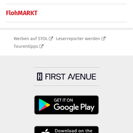
FlohMARKT
Werben auf STOL
Leserreporter werden
Tourentipps