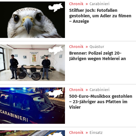
Chronik
»
Carabinieri
Stilfser Joch: Fotofallen
gestohlen, um Adler zu filmen
– Anzeige
Chronik
»
Quästur
Brenner: Polizei zeigt 20-
Jährigen wegen Hehlerei an
Chronik
»
Carabinieri
500-Euro-Musikbox gestohlen
– 23-Jähriger aus Pfatten im
Visier
Chronik
»
Einsatz