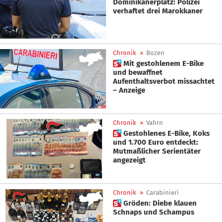
Dominikanerplatz: Polizei
verhaftet drei Marokkaner
Chronik
»
Bozen
 Mit gestohlenem E-Bike
und bewaffnet
Aufenthaltsverbot missachtet
– Anzeige
Chronik
»
Vahrn
 Gestohlenes E-Bike, Koks
und 1.700 Euro entdeckt:
Mutmaßlicher Serientäter
angezeigt
Chronik
»
Carabinieri
 Gröden: Diebe klauen
Schnaps und Schampus