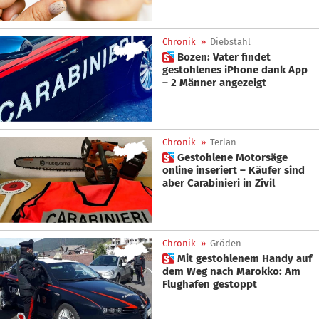
Chronik
»
Diebstahl
 Bozen: Vater findet
gestohlenes iPhone dank App
– 2 Männer angezeigt
Chronik
»
Terlan
 Gestohlene Motorsäge
online inseriert – Käufer sind
aber Carabinieri in Zivil
Chronik
»
Gröden
 Mit gestohlenem Handy auf
dem Weg nach Marokko: Am
Flughafen gestoppt