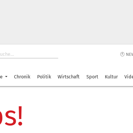
🕙 NE
ke
Chronik
Politik
Wirtschaft
Sport
Kultur
Vid
s!