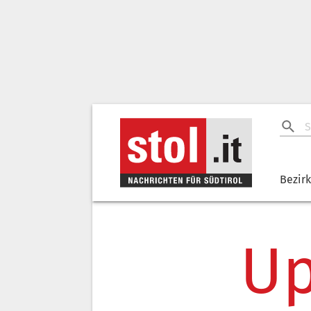
Bezir
Up