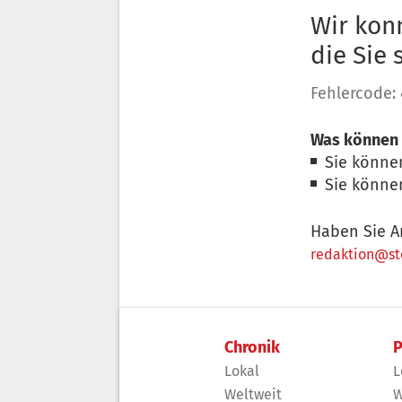
Wir konn
die Sie
Fehlercode:
Was können 
Sie könne
Sie könne
Haben Sie A
redaktion@sto
Chronik
P
Lokal
L
Weltweit
W