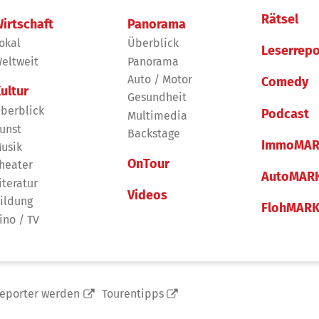
Rätsel
irtschaft
Panorama
okal
Überblick
Leserrepo
eltweit
Panorama
Auto / Motor
Comedy
ultur
Gesundheit
berblick
Podcast
Multimedia
unst
Backstage
ImmoMAR
usik
OnTour
heater
AutoMAR
iteratur
Videos
ildung
FlohMAR
ino / TV
reporter werden
Tourentipps