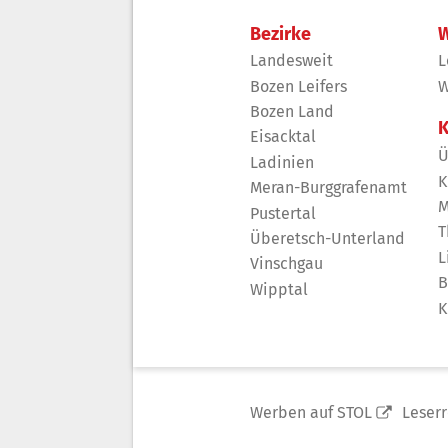
Bezirke
W
Landesweit
L
Bozen Leifers
W
Bozen Land
K
Eisacktal
Ü
Ladinien
K
Meran-Burggrafenamt
M
Pustertal
T
Überetsch-Unterland
L
Vinschgau
B
Wipptal
K
Werben auf STOL
Leser