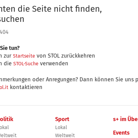
ten die Seite nicht finden,
 suchen
 404
Sie tun?
n zur
von STOL zurückkehren
Startseite
n die
verwenden
STOL-Suche
nmerkungen oder Anregungen? Dann können Sie uns p
kontaktieren
l.it
olitik
Sport
s+ im Übe
okal
Lokal
Events
eltweit
Weltweit