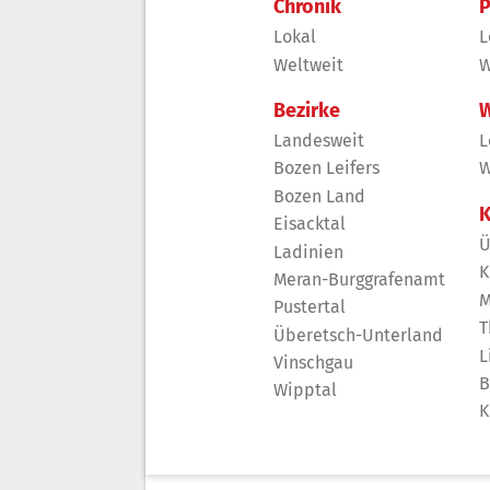
Chronik
P
Lokal
L
Weltweit
W
Bezirke
W
Landesweit
L
Bozen Leifers
W
Bozen Land
K
Eisacktal
Ü
Ladinien
K
Meran-Burggrafenamt
M
Pustertal
T
Überetsch-Unterland
L
Vinschgau
B
Wipptal
K