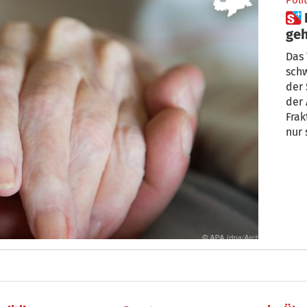
Polit
 Beim assistierten Suizid
geh
au
Das 
schw
der 
der 
Frak
nur 