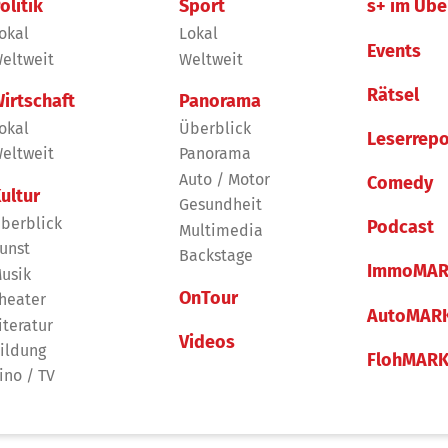
olitik
Sport
s+ im Übe
okal
Lokal
Events
eltweit
Weltweit
Rätsel
irtschaft
Panorama
okal
Überblick
Leserrepo
eltweit
Panorama
Auto / Motor
Comedy
ultur
Gesundheit
berblick
Podcast
Multimedia
unst
Backstage
ImmoMAR
usik
OnTour
heater
AutoMAR
iteratur
Videos
ildung
FlohMAR
ino / TV