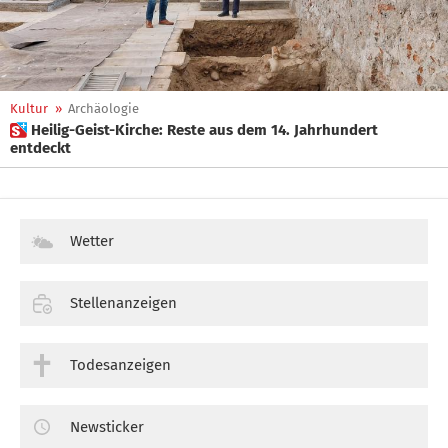
Kultur
»
Archäologie
 Heilig-Geist-Kirche: Reste aus dem 14. Jahrhundert
entdeckt
Wetter
Stellenanzeigen
Todesanzeigen
Newsticker