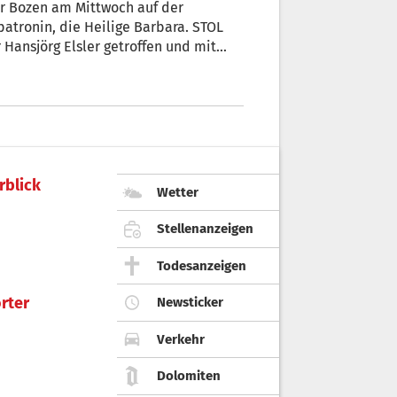
hr Bozen am Mittwoch auf der
patronin, die Heilige Barbara. STOL
 den kuriosesten Einsatz des Jahres
n.
rblick
Wetter
Stellenanzeigen
Todesanzeigen
rter
Newsticker
Verkehr
Dolomiten