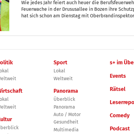
Wie jedes Jahr feiert auch heuer die Berufsfeuerwe
Feuerwache in der Drususallee in Bozen ihre Schutz
hat sich schon am Dienstag mit Oberbrandinspektor Hansjörg Elsler getroffen und mit
ihm über ein besonders arbeitsintensives Jahr, über
und über Herausforderungen der Zukunft gesproche
olitik
Sport
s+ im Übe
okal
Lokal
Events
eltweit
Weltweit
Rätsel
irtschaft
Panorama
okal
Überblick
Leserrepo
eltweit
Panorama
Auto / Motor
Comedy
ultur
Gesundheit
berblick
Podcast
Multimedia