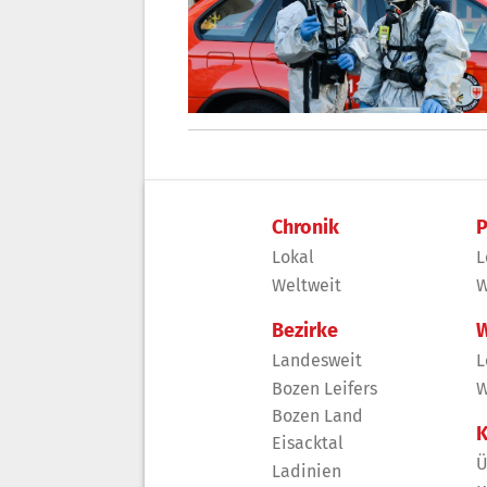
Chronik
P
Lokal
L
Weltweit
W
Bezirke
W
Landesweit
L
Bozen Leifers
W
Bozen Land
K
Eisacktal
Ü
Ladinien