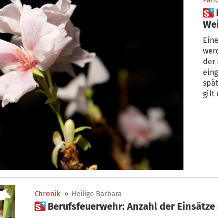
Pan
 Barbarazweige sollen zu
We
Eine
wer
der 
eing
spät
gilt
Chronik
»
Heilige Barbara
 Berufsfeuerwehr: Anzahl der Einsätz