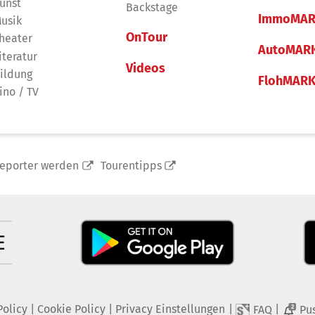
unst
Backstage
ImmoMAR
usik
OnTour
heater
AutoMAR
iteratur
Videos
ildung
FlohMAR
ino / TV
reporter werden
Tourentipps
Policy
|
Cookie Policy
|
Privacy Einstellungen
|
|
FAQ
Pu
2