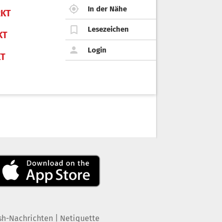
In der Nähe
KT
Lesezeichen
KT
Login
KT
|
sh-Nachrichten
Netiquette