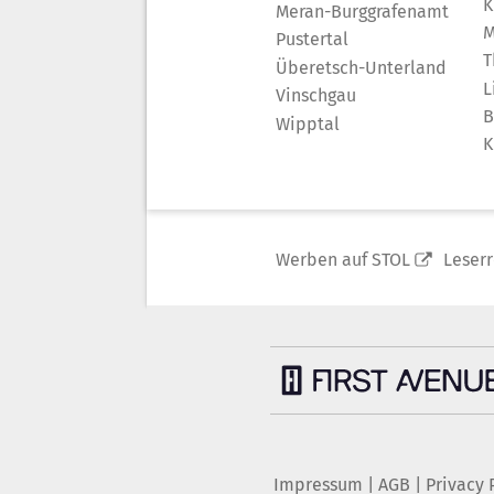
K
Meran-Burggrafenamt
M
Pustertal
T
Überetsch-Unterland
L
Vinschgau
B
Wipptal
K
Werben auf STOL
Leser
Impressum
|
AGB
|
Privacy 