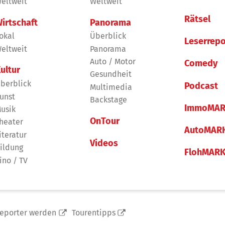
eltweit
Weltweit
Rätsel
irtschaft
Panorama
okal
Überblick
Leserrepo
eltweit
Panorama
Auto / Motor
Comedy
ultur
Gesundheit
berblick
Podcast
Multimedia
unst
Backstage
ImmoMAR
usik
OnTour
heater
AutoMAR
iteratur
Videos
ildung
FlohMAR
ino / TV
reporter werden
Tourentipps