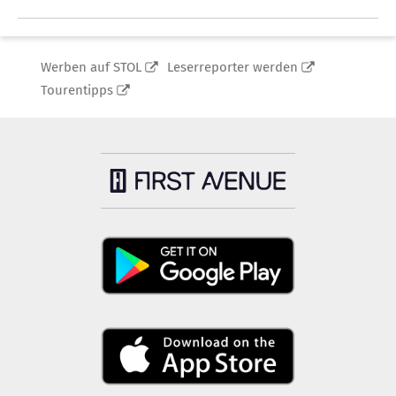
Werben auf STOL
Leserreporter werden
Tourentipps