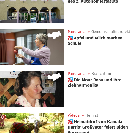
des 2. Autonomiestatuts
Panorama
»
Gemeinschaftsprojekt
 Apfel und Milch machen
Schule
Panorama
»
Brauchtum
 Die Moar Rosa und ihre
Ziehharmonika
Videos
»
Heimat
 Heimatdorf von Kamala
Harris' Großvater feiert Biden-
Vorsprung