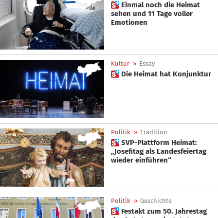
 Einmal noch die Heimat
sehen und 11 Tage voller
Emotionen
Kultur
»
Essay
 Die Heimat hat Konjunktur
Politik
»
Tradition
 SVP-Plattform Heimat:
„Josefitag als Landesfeiertag
wieder einführen“
Politik
»
Geschichte
 Festakt zum 50. Jahrestag