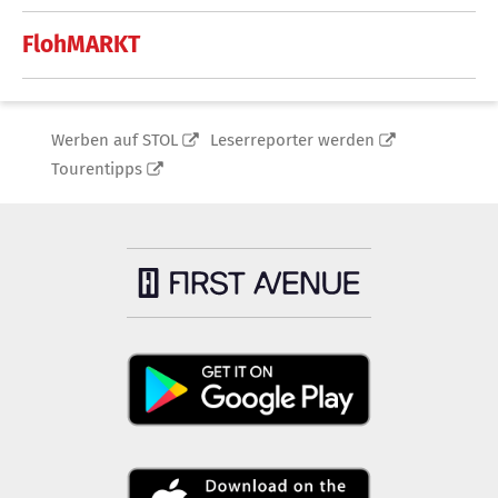
FlohMARKT
Werben auf STOL
Leserreporter werden
Tourentipps