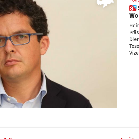
Polit
 Schweigkofler nicht mehr
Wob
Che
Hein
Präs
Dien
Toso
Vize