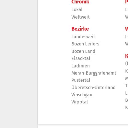
Chronik
P
Lokal
L
Weltweit
W
Bezirke
W
Landesweit
L
Bozen Leifers
W
Bozen Land
K
Eisacktal
Ü
Ladinien
K
Meran-Burggrafenamt
M
Pustertal
T
Überetsch-Unterland
L
Vinschgau
B
Wipptal
K