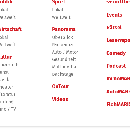
olitik
Sport
s+ im Übe
okal
Lokal
Events
eltweit
Weltweit
Rätsel
irtschaft
Panorama
okal
Überblick
Leserrepo
eltweit
Panorama
Auto / Motor
Comedy
ultur
Gesundheit
berblick
Podcast
Multimedia
unst
Backstage
ImmoMAR
usik
OnTour
heater
AutoMAR
iteratur
Videos
ildung
FlohMAR
ino / TV