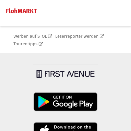
FlohMARKT
Werben auf STOL
Leserreporter werden
Tourentipps