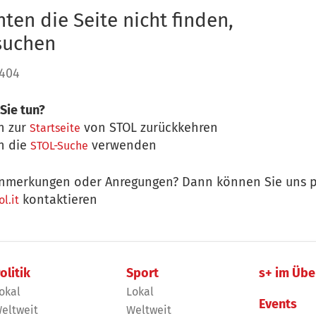
ten die Seite nicht finden,
 suchen
 404
Sie tun?
n zur
von STOL zurückkehren
Startseite
n die
verwenden
STOL-Suche
nmerkungen oder Anregungen? Dann können Sie uns p
kontaktieren
l.it
olitik
Sport
s+ im Übe
okal
Lokal
Events
eltweit
Weltweit