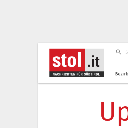
Bezir
Up