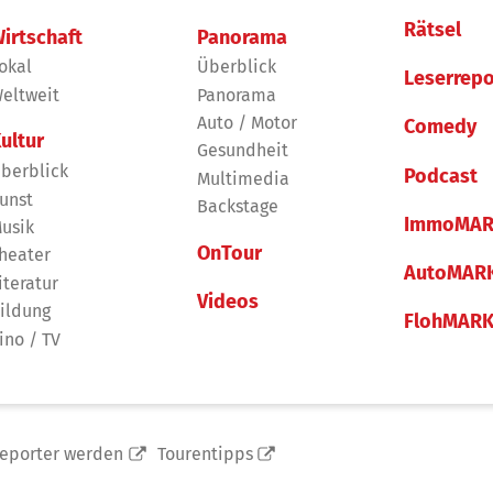
Rätsel
irtschaft
Panorama
okal
Überblick
Leserrepo
eltweit
Panorama
Auto / Motor
Comedy
ultur
Gesundheit
berblick
Podcast
Multimedia
unst
Backstage
ImmoMAR
usik
OnTour
heater
AutoMAR
iteratur
Videos
ildung
FlohMAR
ino / TV
reporter werden
Tourentipps