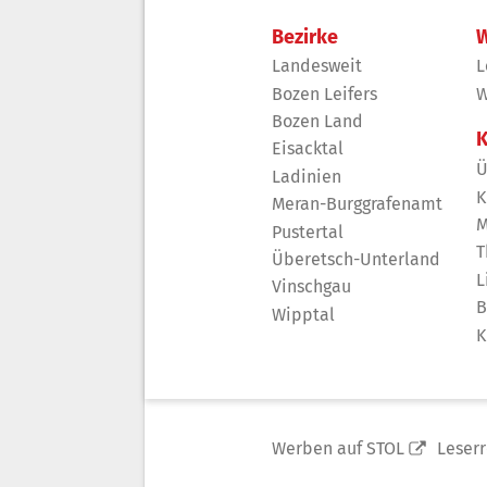
Bezirke
W
Landesweit
L
Bozen Leifers
W
Bozen Land
K
Eisacktal
Ü
Ladinien
K
Meran-Burggrafenamt
M
Pustertal
T
Überetsch-Unterland
L
Vinschgau
B
Wipptal
K
Werben auf STOL
Leser