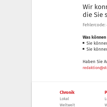
Wir konn
die Sie
Fehlercode:
Was können 
Sie könne
Sie könne
Haben Sie A
redaktion@sto
Chronik
P
Lokal
L
Weltweit
W