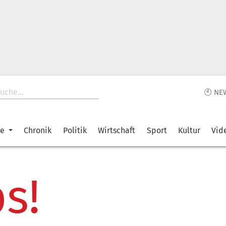
🕙 NE
ke
Chronik
Politik
Wirtschaft
Sport
Kultur
Vid
s!