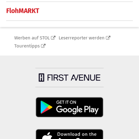
FlohMARKT
Werben auf STOL
Leserreporter werden
Tourentipps