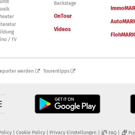
unst
Backstage
ImmoMAR
usik
OnTour
heater
AutoMAR
iteratur
Videos
ildung
FlohMAR
ino / TV
reporter werden
Tourentipps
Policy
|
Cookie Policy
|
Privacy Einstellungen
|
|
FAQ
Pu
2