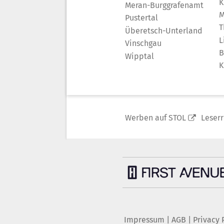
K
Meran-Burggrafenamt
M
Pustertal
T
Überetsch-Unterland
L
Vinschgau
B
Wipptal
K
Werben auf STOL
Leser
Impressum
|
AGB
|
Privacy 