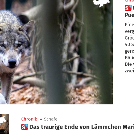
Chro
 Wolf reißt 40 Schafe auf der
Pue
vor
Eine
ver
Grö
40 
geri
Bau
Die 
zwei
zurü
Chronik
»
Schafe
 Das traurige Ende von Lämmchen Mar