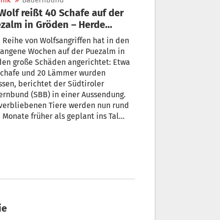
nik
»
Bauernbund
zalm in Gröden – Herde
zeitig abgetrieben
 Reihe von Wolfsangriffen hat in den
gangene Wochen auf der Puezalm in
den große Schäden angerichtet: Etwa
Schafe und 20 Lämmer wurden
ssen, berichtet der Südtiroler
ernbund (SBB) in einer Aussendung.
verbliebenen Tiere werden nun rund
 Monate früher als geplant ins Tal
ckgeholt.
ie