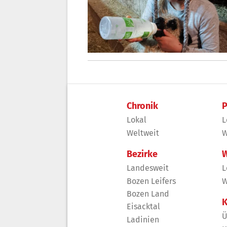
Chronik
P
Lokal
L
Weltweit
W
Bezirke
W
Landesweit
L
Bozen Leifers
W
Bozen Land
K
Eisacktal
Ü
Ladinien