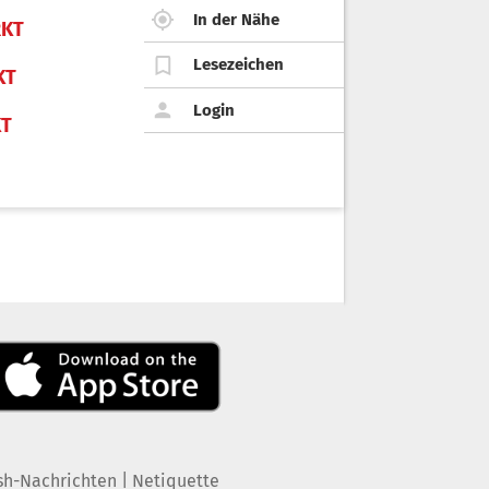
In der Nähe
KT
Lesezeichen
KT
Login
KT
|
sh-Nachrichten
Netiquette