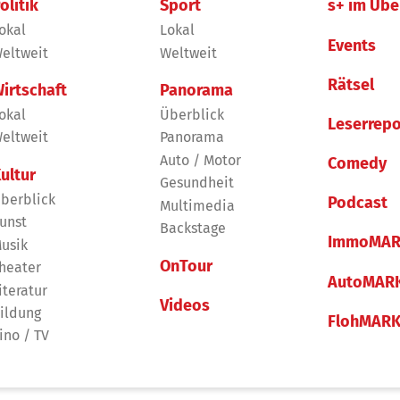
olitik
Sport
s+ im Übe
okal
Lokal
Events
eltweit
Weltweit
Rätsel
irtschaft
Panorama
okal
Überblick
Leserrepo
eltweit
Panorama
Auto / Motor
Comedy
ultur
Gesundheit
berblick
Podcast
Multimedia
unst
Backstage
ImmoMAR
usik
OnTour
heater
AutoMAR
iteratur
Videos
ildung
FlohMAR
ino / TV