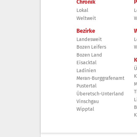
Chronik
P
Lokal
L
Weltweit
W
Bezirke
W
Landesweit
L
Bozen Leifers
W
Bozen Land
K
Eisacktal
Ü
Ladinien
K
Meran-Burggrafenamt
M
Pustertal
T
Überetsch-Unterland
L
Vinschgau
B
Wipptal
K