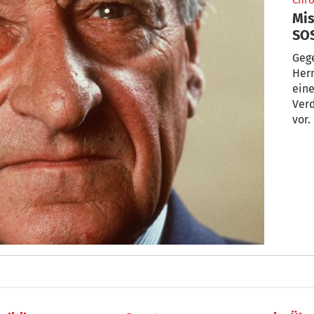
Chro
Mis
SOS
Geg
Herm
ein
Verd
vor.