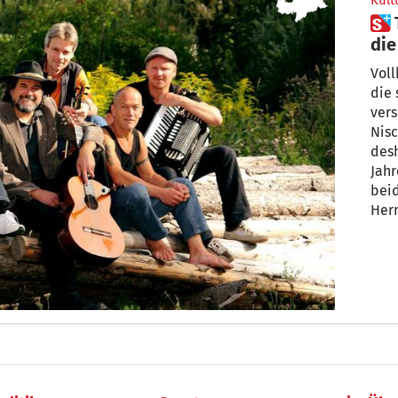
Kult
 Titlá: „Cool? Nein, das waren
die
Vol
die
ver
Nis
desh
Jah
beid
Her
mach
Ens