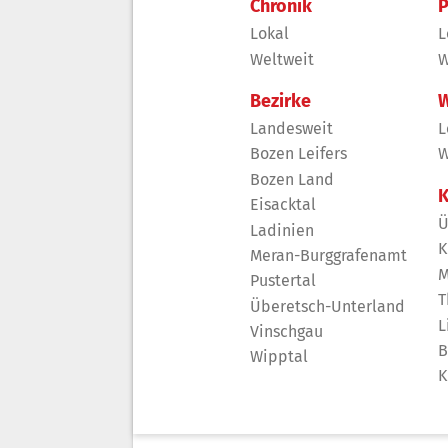
Chronik
P
Lokal
L
Weltweit
W
Bezirke
W
Landesweit
L
Bozen Leifers
W
Bozen Land
K
Eisacktal
Ü
Ladinien
K
Meran-Burggrafenamt
M
Pustertal
T
Überetsch-Unterland
L
Vinschgau
B
Wipptal
K