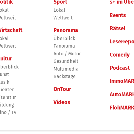
olitik
Sport
s+ im Übe
okal
Lokal
Events
eltweit
Weltweit
Rätsel
irtschaft
Panorama
okal
Überblick
Leserrepo
eltweit
Panorama
Auto / Motor
Comedy
ultur
Gesundheit
berblick
Podcast
Multimedia
unst
Backstage
ImmoMAR
usik
OnTour
heater
AutoMAR
iteratur
Videos
ildung
FlohMAR
ino / TV