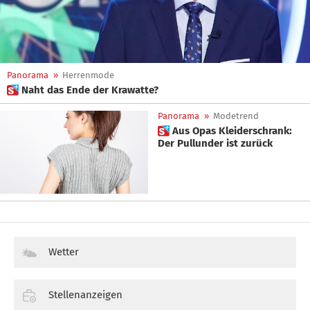
Panorama
»
Herrenmode
 Naht das Ende der Krawatte?
Panorama
»
Modetrend
 Aus Opas Kleiderschrank:
Der Pullunder ist zurück
Wetter
Stellenanzeigen